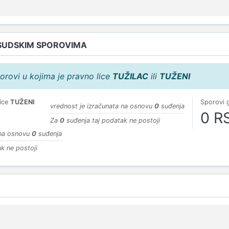
SUDSKIM SPOROVIMA
orovi u kojima je pravno lice
TUŽILAC
ili
TUŽENI
lice
TUŽENI
Sporovi 
vrednost je izračunata na osnovu
0
suđenja
0 R
Za
0
suđenja taj podatak ne postoji
 na osnovu
0
suđenja
k ne postoji