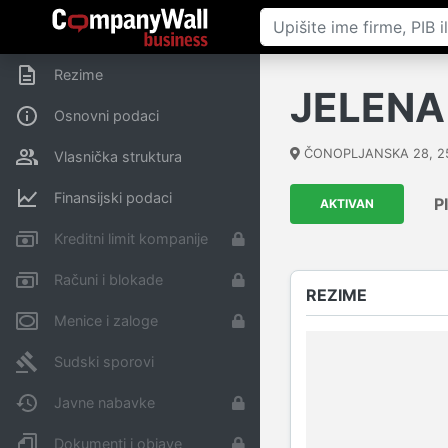
Rezime
JELENA
Osnovni podaci
ČONOPLJANSKA 28
,
2
Vlasnička struktura
Finansijski podaci
P
AKTIVAN
Kreditni limit kompanije
Računi i blokade
REZIME
Menice i zaloge
Sudski sporovi
Javne nabavke
Dokumenti i objave