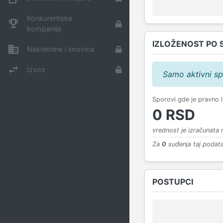
Konkurentske
kompanije
IZLOŽENOST PO 
Nekretnine i imovina
Izvoz
Samo aktivni sp
Sporovi gde je pravno 
0 RSD
vrednost je izračunata
Za
0
suđenja taj podata
POSTUPCI