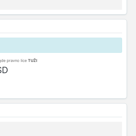
gde pravno lice
TUŽI
SD