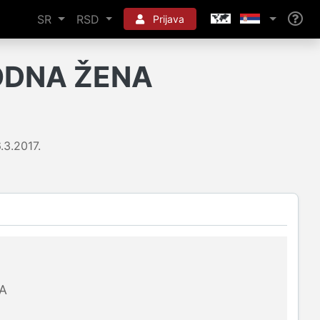
SR
RSD
Prijava
ODNA ŽENA
.3.2017.
A