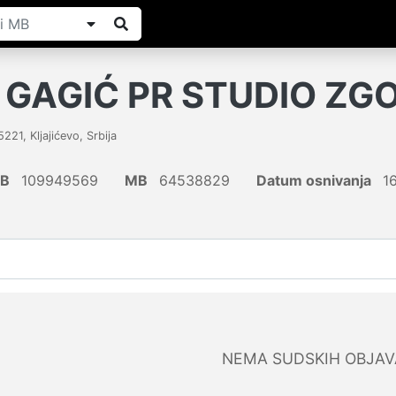
 GAGIĆ PR STUDIO ZG
5221
,
Kljajićevo
,
Srbija
IB
109949569
MB
64538829
Datum osnivanja
16
NEMA SUDSKIH OBJAV