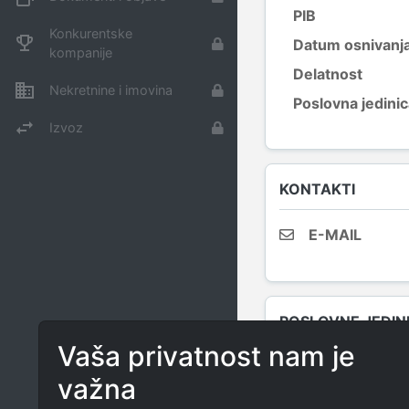
PIB
Konkurentske
Datum osnivanj
kompanije
Delatnost
Nekretnine i imovina
Poslovna jedini
Izvoz
KONTAKTI
E-MAIL
POSLOVNE JEDIN
Vaša privatnost nam je
Poslovnica 1
važna