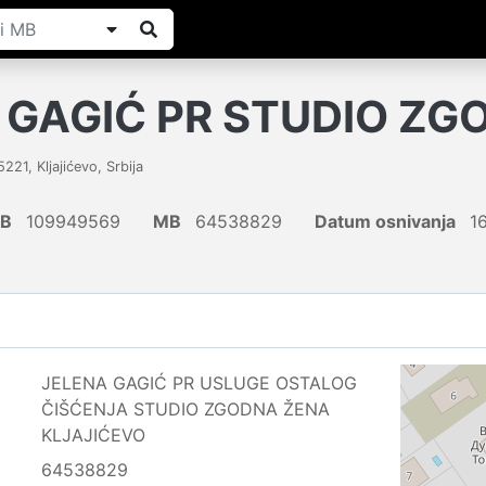
 GAGIĆ PR STUDIO ZG
5221
,
Kljajićevo
,
Srbija
IB
109949569
MB
64538829
Datum osnivanja
16
JELENA GAGIĆ PR USLUGE OSTALOG
ČIŠĆENJA STUDIO ZGODNA ŽENA
KLJAJIĆEVO
64538829