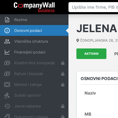
Rezime
JELENA
Osnovni podaci
ČONOPLJANSKA 28
,
2
Vlasnička struktura
Finansijski podaci
P
AKTIVAN
Kreditni limit kompanije
Računi i blokade
OSNOVNI PODACI
Menice i zaloge
Naziv
Sudski sporovi
Javne nabavke
MB
Dokumenti i objave