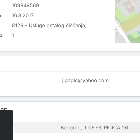
109949569
a
16.3.2017.
8129 - Usluge ostalog čišćenja;
ca
1
j.gagic@yahoo.com
ICE
Beograd, ILIJE ĐURIČIĆA 26