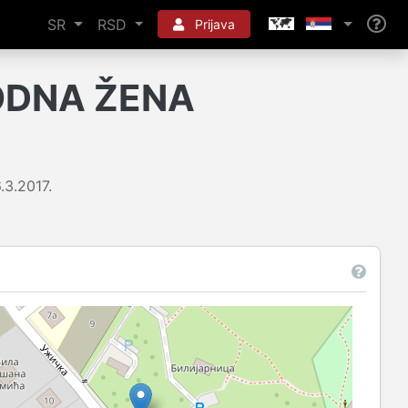
SR
RSD
Prijava
ODNA ŽENA
.3.2017.