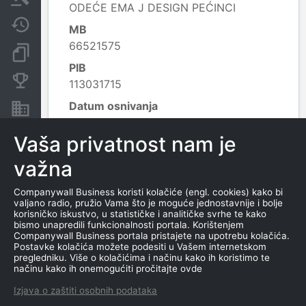
ODEĆE EMA J DESIGN PEĆINCI
Javne nabavke
MB
66521575
Dokumenti i objave
PIB
Konkurentske kompanije
113031715
Datum osnivanja
Nekretnine i imovina
13.5.2022.
Izvoz
Vaša privatnost nam je
Delatnost
1413 - Proizvodnja ostale odeće;
važna
Leaflet
|
© OpenStreetMap contributors
Companywall Business koristi kolačiće (engl. cookies) kako bi
valjano radio, pružio Vama što je moguće jednostavnije i bolje
korisničko iskustvo, u statističke i analitičke svrhe te kako
KONTAKTI
bismo unapredili funkcionalnosti portala. Korištenjem
Companywall Business portala pristajete na upotrebu kolačića.
Postavke kolačića možete podesiti u Vašem internetskom
E-MAIL
pregledniku. Više o kolačićima i načinu kako ih koristimo te
načinu kako ih onemogućiti pročitajte ovde
ema5jeremic@gmail.com
Izjava o zaštiti osobnih podataka