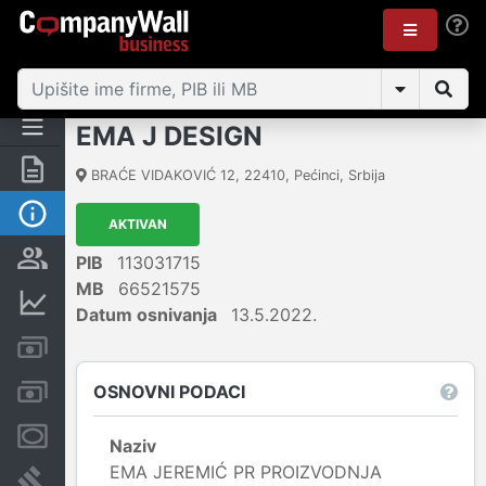
EMA J DESIGN
Rezime
BRAĆE VIDAKOVIĆ 12
,
22410
,
Pećinci
,
Srbija
Osnovni podaci
AKTIVAN
Vlasnička struktura
PIB
113031715
MB
66521575
Finansijski podaci
Datum osnivanja
13.5.2022.
Kreditni limit kompanije
OSNOVNI PODACI
Računi i blokade
Menice i zaloge
Naziv
EMA JEREMIĆ PR PROIZVODNJA
Sudski sporovi