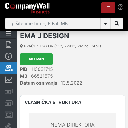
EMA J DESIGN
Rezime
BRAĆE VIDAKOVIĆ 12
,
22410
,
Pećinci
,
Srbija
Osnovni podaci
AKTIVAN
Vlasnička struktura
PIB
113031715
MB
66521575
Finansijski podaci
Datum osnivanja
13.5.2022.
Kreditni limit kompanije
VLASNIČKA STRUKTURA
Računi i blokade
Menice i zaloge
NEMA DIREKTORA
Sudski sporovi