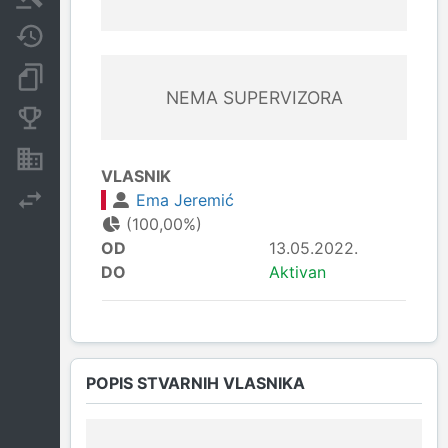
Javne nabavke
Dokumenti i objave
NEMA SUPERVIZORA
Konkurentske kompanije
Nekretnine i imovina
VLASNIK
Ema Jeremić
Izvoz
(100,00%)
OD
13.05.2022.
DO
Aktivan
POPIS STVARNIH VLASNIKA