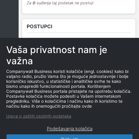
Za
0
suđenja taj podatak ne postoji
POSTUPCI
Vaša privatnost nam je
NEMA SUDSKIH OBJAVA
važna
Companywall Business koristi kolačiće (engl. cookies) kako bi
valjano radio, pružio Vama što je moguće jednostavnije i bolje
ROČIŠTA
korisničko iskustvo, u statističke i analitičke svrhe te kako
bismo unapredili funkcionalnosti portala. Korištenjem
Companywall Business portala pristajete na upotrebu kolačića.
Postavke kolačića možete podesiti u Vašem internetskom
pregledniku. Više o kolačićima i načinu kako ih koristimo te
NEMA SUDSKIH OBJAVA
načinu kako ih onemogućiti pročitajte ovde
Izjava o zaštiti osobnih podataka
Podešavanja kolačića
CompanyWall Business © 2026
|
Kontakt
|
Uslovi