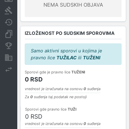
NEMA SUDSKIH OBJAVA
Sudski sporovi
Javne nabavke
IZLOŽENOST PO SUDSKIM SPOROVIMA
Dokumenti i objave
Konkurentske kompanije
Samo aktivni sporovi u kojima je
pravno lice
TUŽILAC
ili
TUŽENI
Nekretnine i imovina
Izvoz
Sporovi gde je pravno lice
TUŽENI
0 RSD
vrednost je izračunata na osnovu
0
suđenja
Za
0
suđenja taj podatak ne postoji
Sporovi gde pravno lice
TUŽI
0 RSD
vrednost je izračunata na osnovu
0
suđenja