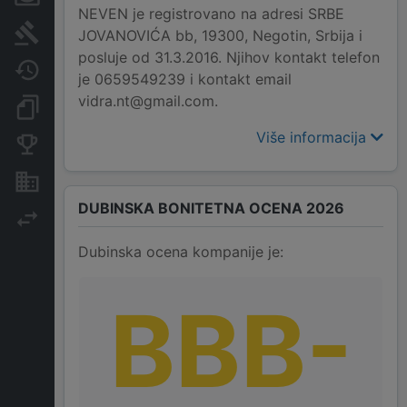
NEVEN je registrovano na adresi SRBE
Sudski sporovi
JOVANOVIĆA bb, 19300, Negotin, Srbija i
posluje od 31.3.2016. Njihov kontakt telefon
Javne nabavke
je 0659549239 i kontakt email
vidra.nt@gmail.com.
Dokumenti i objave
Više informacija
Konkurentske kompanije
Nekretnine i imovina
DUBINSKA BONITETNA OCENA 2026
Izvoz
Dubinska ocena kompanije je:
BBB-