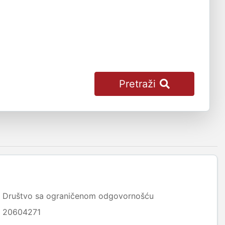
Pretraži
Društvo sa ograničenom odgovornošću
20604271