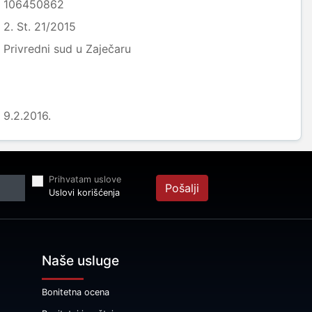
106450862
2. St. 21/2015
Privredni sud u Zaječaru
9.2.2016.
Prihvatam uslove
Pošalji
Uslovi korišćenja
Naše usluge
Bonitetna ocena