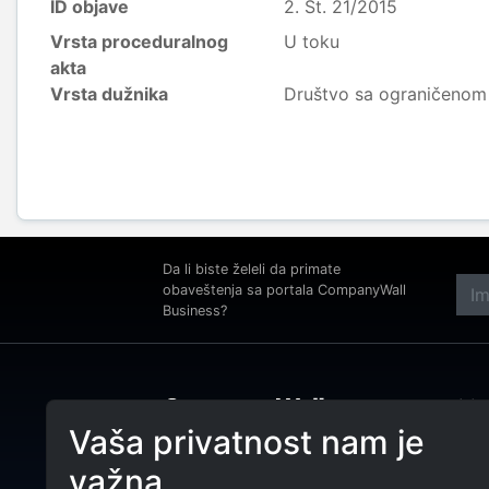
ID objave
2. St. 21/2015
Vrsta proceduralnog
U toku
akta
Vrsta dužnika
Društvo sa ograničeno
Da li biste želeli da primate
obaveštenja sa portala CompanyWall
Business?
Adre
Beog
Vaša privatnost nam je
Tele
CompanyWall Business od 2013.
važna
godine pomaže subjektima da