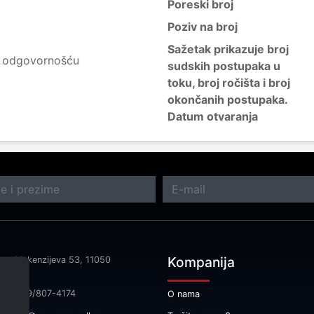
Poreski broj
Poziv na broj
Sažetak prikazuje broj
m odgovornošću
sudskih postupaka u
toku, broj ročišta i broj
okončanih postupaka.
Datum otvaranja
Kompanija
sa: Makenzijeva 53, 11050
rad
fon: 069/807-4174
O nama