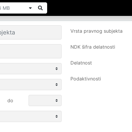
Vrsta pravnog subjekta
NDK šifra delatnosti
Delatnost
Podaktivnosti
do