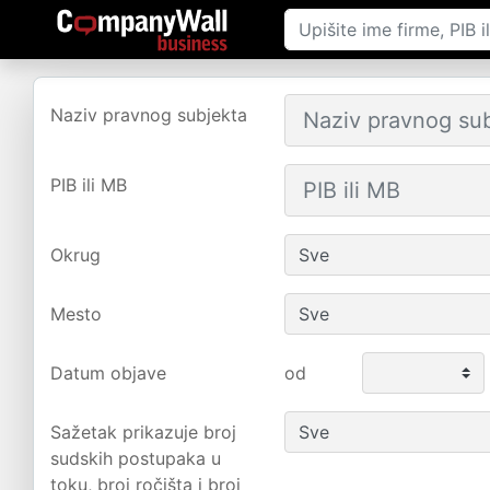
Naziv pravnog subjekta
PIB ili MB
Okrug
Mesto
Datum objave
od
Sažetak prikazuje broj
sudskih postupaka u
toku, broj ročišta i broj