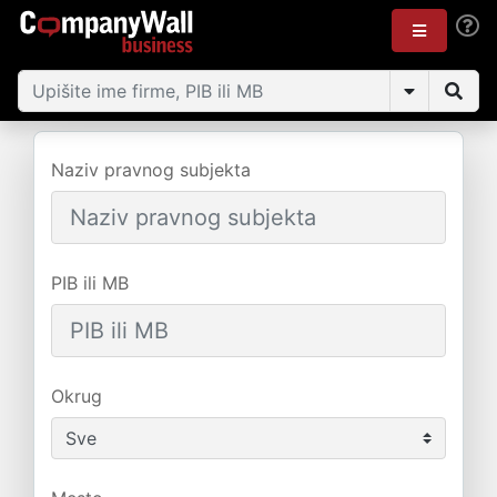
Naziv pravnog subjekta
PIB ili MB
Okrug