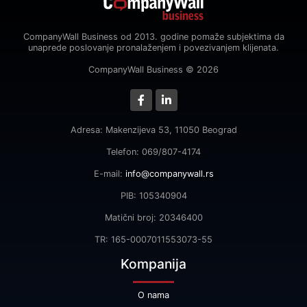
CompanyWall Business od 2013. godine pomaže subjektima da
unaprede poslovanje pronalaženjem i povezivanjem klijenata.
CompanyWall Business © 2026
Adresa: Makenzijeva 53, 11050 Beograd
Telefon: 069/807-4174
E-mail:
info@companywall.rs
PIB: 105340904
Matični broj: 20346400
TR: 165-0007011553073-55
Kompanija
O nama