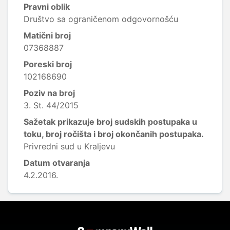
Pravni oblik
Društvo sa ograničenom odgovornošću
Matični broj
07368887
Poreski broj
102168690
Poziv na broj
3. St. 44/2015
Sažetak prikazuje broj sudskih postupaka u
toku, broj ročišta i broj okončanih postupaka.
Privredni sud u Kraljevu
Datum otvaranja
4.2.2016.