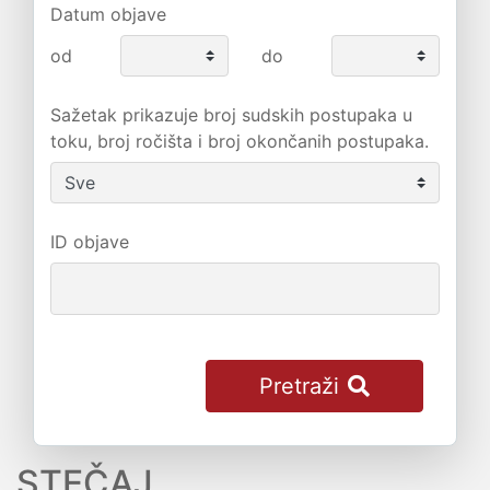
Datum objave
od
do
Sažetak prikazuje broj sudskih postupaka u
toku, broj ročišta i broj okončanih postupaka.
ID objave
Pretraži
STEČAJ