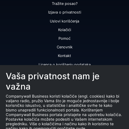
Tražite posao?
Izjava o privatnosti
Uslovi korišćenja
Kolačići
Pomoć
Cenovnik
Kontakt
Licenca o korištenju podataka
Naše usluge
Vaša privatnost nam je
važna
Bonitetna ocena
Bonitetni izveštaj
Companywall Business koristi kolačiće (engl. cookies) kako bi
valjano radio, pružio Vama što je moguće jednostavnije i bolje
Sertifikat bonitetne izvrsnosti
korisničko iskustvo, u statističke i analitičke svrhe te kako
bismo unapredili funkcionalnosti portala. Korištenjem
Proizvodi
Companywall Business portala pristajete na upotrebu kolačića.
Postavke kolačića možete podesiti u Vašem internetskom
Saradnja sa registrom APR
pregledniku. Više o kolačićima i načinu kako ih koristimo te
načinu kako ih onemogućiti pročitajte ovde