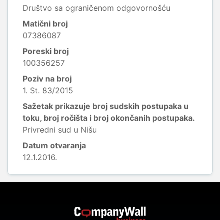
Društvo sa ograničenom odgovornošću
Matični broj
07386087
Poreski broj
100356257
Poziv na broj
1. St. 83/2015
Sažetak prikazuje broj sudskih postupaka u
toku, broj ročišta i broj okončanih postupaka.
Privredni sud u Nišu
Datum otvaranja
12.1.2016.