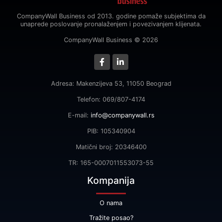
CompanyWall Business od 2013. godine pomaže subjektima da
unaprede poslovanje pronalaženjem i povezivanjem klijenata.
CompanyWall Business © 2026
Adresa: Makenzijeva 53, 11050 Beograd
Telefon: 069/807-4174
E-mail:
info@companywall.rs
PIB: 105340904
Matični broj: 20346400
TR: 165-0007011553073-55
Kompanija
O nama
Tražite posao?