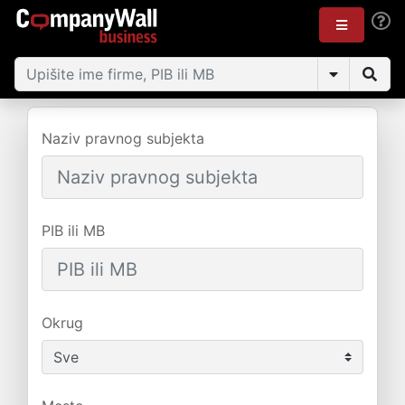
Naziv pravnog subjekta
PIB ili MB
Okrug