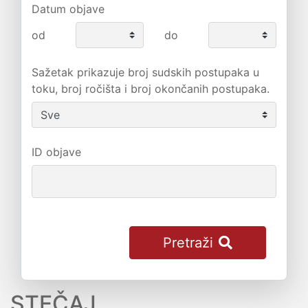
Datum objave
od
do
Sažetak prikazuje broj sudskih postupaka u
toku, broj ročišta i broj okončanih postupaka.
ID objave
Pretraži
STEČAJ