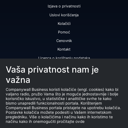
Izjava o privatnosti
Uslovi korišćenja
Kolačići
Pomoć
Cenovnik
Kontakt
Licenca o korištenju podataka
Naše usluge
Vaša privatnost nam je
važna
Bonitetna ocena
Bonitetni izveštaj
Companywall Business koristi kolačiće (engl. cookies) kako bi
valjano radio, pružio Vama što je moguće jednostavnije i bolje
Sertifikat bonitetne izvrsnosti
korisničko iskustvo, u statističke i analitičke svrhe te kako
bismo unapredili funkcionalnosti portala. Korištenjem
Proizvodi
Companywall Business portala pristajete na upotrebu kolačića.
Postavke kolačića možete podesiti u Vašem internetskom
Saradnja sa registrom APR
pregledniku. Više o kolačićima i načinu kako ih koristimo te
načinu kako ih onemogućiti pročitajte ovde
Stečajevi