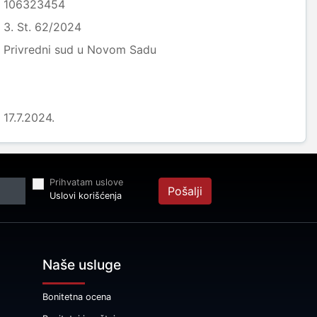
106323454
3. St. 62/2024
Privredni sud u Novom Sadu
17.7.2024.
Prihvatam uslove
Pošalji
Uslovi korišćenja
Naše usluge
Bonitetna ocena