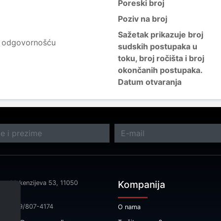
Poreski broj
Poziv na broj
Sažetak prikazuje broj
m odgovornošću
sudskih postupaka u
toku, broj ročišta i broj
okončanih postupaka.
Datum otvaranja
Kompanija
sa: Makenzijeva 53, 11050
rad
fon: 069/807-4174
O nama