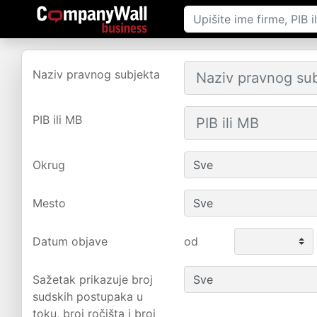
Naziv pravnog subjekta
PIB ili MB
Okrug
Mesto
Datum objave
od
Sažetak prikazuje broj
sudskih postupaka u
toku, broj ročišta i broj