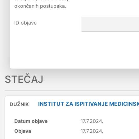
okončanih postupaka.
ID objave
STEČAJ
INSTITUT ZA ISPITIVANJE MEDICIN
DUŽNIK
Datum objave
17.7.2024.
Objava
17.7.2024.