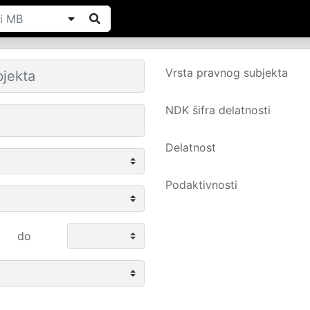
Vrsta pravnog subjekta
NDK šifra delatnosti
Delatnost
Podaktivnosti
do