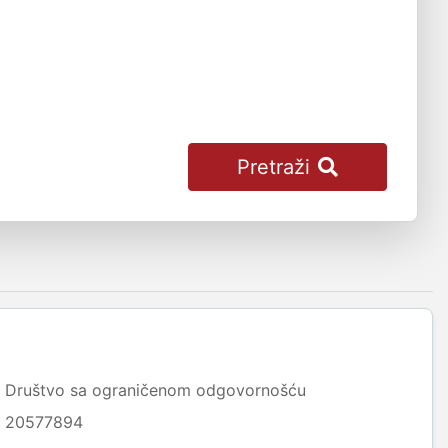
Pretraži
Društvo sa ograničenom odgovornošću
20577894