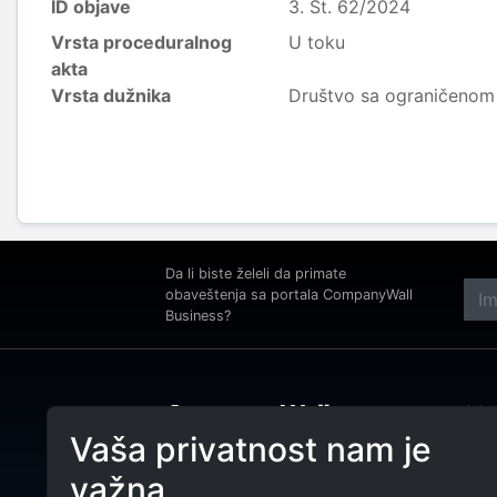
ID objave
3. St. 62/2024
Vrsta proceduralnog
U toku
akta
Vrsta dužnika
Društvo sa ograničeno
Da li biste želeli da primate
obaveštenja sa portala CompanyWall
Business?
Adre
Beog
Vaša privatnost nam je
Tele
CompanyWall Business od 2013.
važna
godine pomaže subjektima da