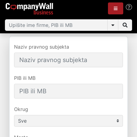
Naziv pravnog subjekta
PIB ili MB
Okrug