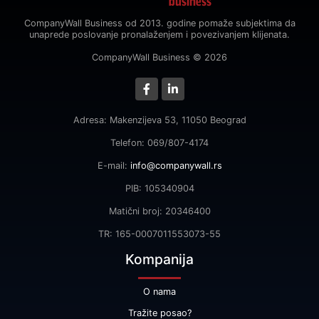
CompanyWall Business od 2013. godine pomaže subjektima da
unaprede poslovanje pronalaženjem i povezivanjem klijenata.
CompanyWall Business © 2026
Adresa: Makenzijeva 53, 11050 Beograd
Telefon: 069/807-4174
E-mail:
info@companywall.rs
PIB: 105340904
Matični broj: 20346400
TR: 165-0007011553073-55
Kompanija
O nama
Tražite posao?