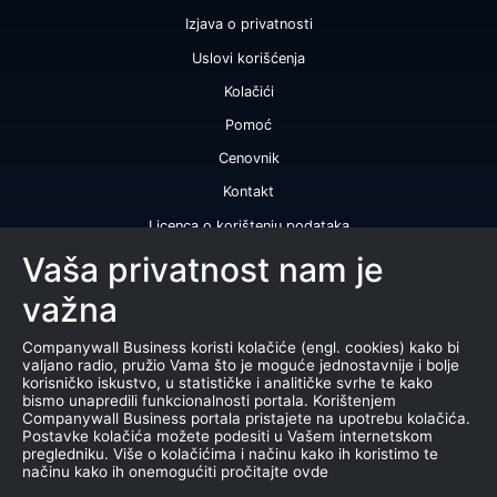
Izjava o privatnosti
Uslovi korišćenja
Kolačići
Pomoć
Cenovnik
Kontakt
Licenca o korištenju podataka
Naše usluge
Vaša privatnost nam je
važna
Bonitetna ocena
Bonitetni izveštaj
Companywall Business koristi kolačiće (engl. cookies) kako bi
valjano radio, pružio Vama što je moguće jednostavnije i bolje
Sertifikat bonitetne izvrsnosti
korisničko iskustvo, u statističke i analitičke svrhe te kako
bismo unapredili funkcionalnosti portala. Korištenjem
Proizvodi
Companywall Business portala pristajete na upotrebu kolačića.
Postavke kolačića možete podesiti u Vašem internetskom
Saradnja sa registrom APR
pregledniku. Više o kolačićima i načinu kako ih koristimo te
načinu kako ih onemogućiti pročitajte ovde
Stečajevi