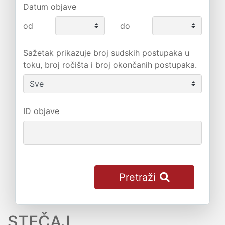
Datum objave
od
do
Sažetak prikazuje broj sudskih postupaka u
toku, broj ročišta i broj okončanih postupaka.
ID objave
Pretraži
STEČAJ