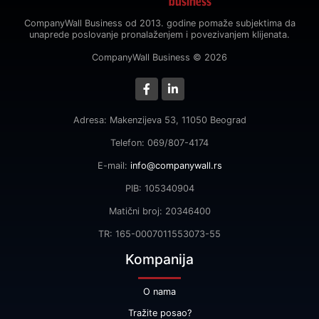
CompanyWall Business od 2013. godine pomaže subjektima da
unaprede poslovanje pronalaženjem i povezivanjem klijenata.
CompanyWall Business © 2026
Adresa: Makenzijeva 53, 11050 Beograd
Telefon: 069/807-4174
E-mail:
info@companywall.rs
PIB: 105340904
Matični broj: 20346400
TR: 165-0007011553073-55
Kompanija
O nama
Tražite posao?