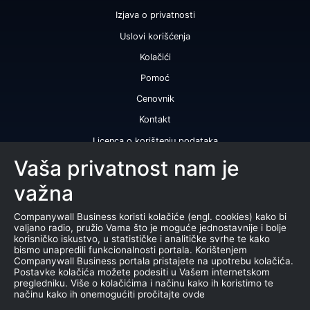
Izjava o privatnosti
Uslovi korišćenja
Kolačići
Pomoć
Cenovnik
Kontakt
Licenca o korištenju podataka
Naše usluge
Vaša privatnost nam je
važna
Bonitetna ocena
Bonitetni izveštaj
Companywall Business koristi kolačiće (engl. cookies) kako bi
valjano radio, pružio Vama što je moguće jednostavnije i bolje
Sertifikat bonitetne izvrsnosti
korisničko iskustvo, u statističke i analitičke svrhe te kako
bismo unapredili funkcionalnosti portala. Korištenjem
Proizvodi
Companywall Business portala pristajete na upotrebu kolačića.
Postavke kolačića možete podesiti u Vašem internetskom
Saradnja sa registrom APR
pregledniku. Više o kolačićima i načinu kako ih koristimo te
načinu kako ih onemogućiti pročitajte ovde
Stečajevi