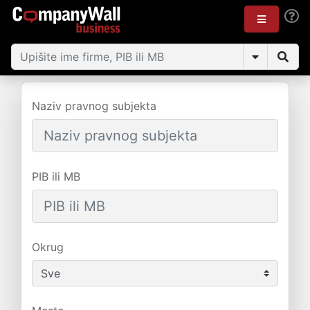
Naziv pravnog subjekta
PIB ili MB
Okrug