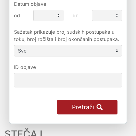
Datum objave
od
do
Sažetak prikazuje broj sudskih postupaka u
toku, broj ročišta i broj okončanih postupaka.
ID objave
Pretraži
STEČAJ