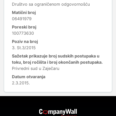
Društvo sa ograničenom odgovornošću
Matični broj
06491979
Poreski broj
100773630
Poziv na broj
3. St.3/2015
Sažetak prikazuje broj sudskih postupaka u
toku, broj ročišta i broj okončanih postupaka.
Privredni sud u Zaječaru
Datum otvaranja
2.3.2015.