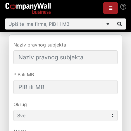
Naziv pravnog subjekta
PIB ili MB
Okrug