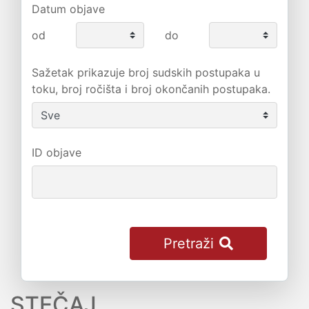
Datum objave
od
do
Sažetak prikazuje broj sudskih postupaka u
toku, broj ročišta i broj okončanih postupaka.
ID objave
Pretraži
STEČAJ