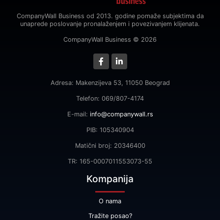
CompanyWall Business od 2013. godine pomaže subjektima da
unaprede poslovanje pronalaženjem i povezivanjem klijenata.
CompanyWall Business © 2026
Adresa: Makenzijeva 53, 11050 Beograd
Telefon: 069/807-4174
E-mail:
info@companywall.rs
PIB: 105340904
Matični broj: 20346400
TR: 165-0007011553073-55
Kompanija
O nama
Tražite posao?