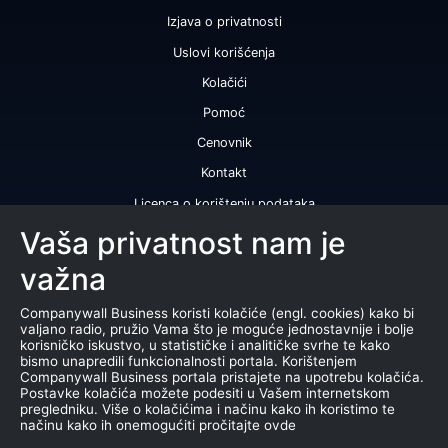
Izjava o privatnosti
Uslovi korišćenja
Kolačići
Pomoć
Cenovnik
Kontakt
Licenca o korištenju podataka
Naše usluge
Vaša privatnost nam je
važna
Bonitetna ocena
Bonitetni izveštaj
Companywall Business koristi kolačiće (engl. cookies) kako bi
valjano radio, pružio Vama što je moguće jednostavnije i bolje
Sertifikat bonitetne izvrsnosti
korisničko iskustvo, u statističke i analitičke svrhe te kako
bismo unapredili funkcionalnosti portala. Korištenjem
Proizvodi
Companywall Business portala pristajete na upotrebu kolačića.
Postavke kolačića možete podesiti u Vašem internetskom
Saradnja sa registrom APR
pregledniku. Više o kolačićima i načinu kako ih koristimo te
načinu kako ih onemogućiti pročitajte ovde
Stečajevi