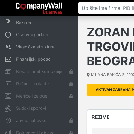
Rezime
ZORAN 
Osnovni podaci
TRGOVI
Vlasnička struktura
BEOGR
Finansijski podaci
Kreditni limit kompanije
MILANA RAKIĆA 2
,
110
Računi i blokade
AKTIVAN ZABRANA 
Menice i zaloge
Sudski sporovi
REZIME
Javne nabavke
Dokumenti i objave