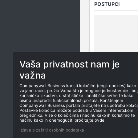
POSTUPCI
Vaša privatnost nam je
važna
ROČIŠTA
Companywall Business koristi kolačiće (engl. cookies) kako 
valjano radio, pružio Vama što je moguće jednostavnije i bol
korisničko iskustvo, u statističke i analitičke svrhe te kako
bismo unapredili funkcionalnosti portala. Korištenjem
Companywall Business portala pristajete na upotrebu kolači
Postavke kolačića možete podesiti u Vašem internetskom
pregledniku. Više o kolačićima i načinu kako ih koristimo te
načinu kako ih onemogućiti pročitajte ovde
Izjava o zaštiti osobnih podataka