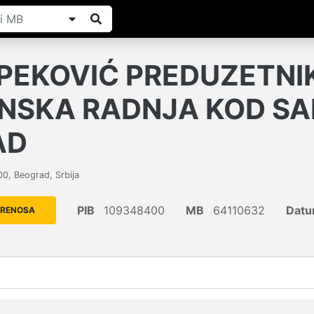
PEKOVIĆ PREDUZETNI
NSKA RADNJA KOD S
AD
00
,
Beograd
,
Srbija
PIB
109348400
MB
64110632
Datu
PRENOSA