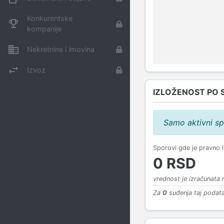
Konkurentske
kompanije
Nekretnine i imovina
Izvoz
IZLOŽENOST PO 
Samo aktivni sp
Sporovi gde je pravno 
0 RSD
vrednost je izračunata
Za
0
suđenja taj podata