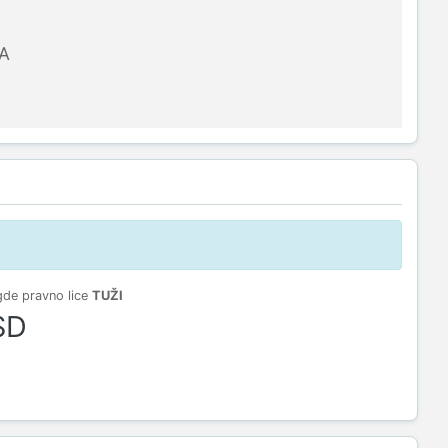
A
gde pravno lice
TUŽI
SD