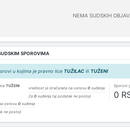
NEMA SUDSKIH OBJAV
SUDSKIM SPOROVIMA
orovi u kojima je pravno lice
TUŽILAC
ili
TUŽENI
lice
TUŽENI
Sporovi 
vrednost je izračunata na osnovu
0
suđenja
0 R
Za
0
suđenja taj podatak ne postoji
 na osnovu
0
suđenja
k ne postoji