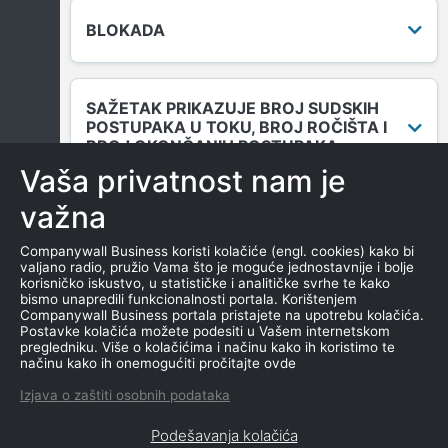
BLOKADA
SAŽETAK PRIKAZUJE BROJ SUDSKIH
POSTUPAKA U TOKU, BROJ ROČIŠTA I
BROJ OKONČANIH POSTUPAKA.
Vaša privatnost nam je
važna
DUGOVANJA
Companywall Business koristi kolačiće (engl. cookies) kako bi
valjano radio, pružio Vama što je moguće jednostavnije i bolje
korisničko iskustvo, u statističke i analitičke svrhe te kako
bismo unapredili funkcionalnosti portala. Korištenjem
MENICE I ZALOGE
Companywall Business portala pristajete na upotrebu kolačića.
Postavke kolačića možete podesiti u Vašem internetskom
pregledniku. Više o kolačićima i načinu kako ih koristimo te
načinu kako ih onemogućiti pročitajte ovde
NEKRETNINE U VLASNIŠTVU
Izjava o zaštiti osobnih podataka
Podešavanja kolačića