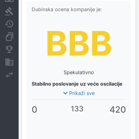
Dubinska ocena kompanije je:
Sudski sporovi
Javne nabavke
BBB
Dokumenti i objave
Konkurentske kompanije
Nekretnine i imovina
Spekulativno
Izvoz
Stabilno poslovanje uz veće oscilacije
Prikaži sve
0
133
420