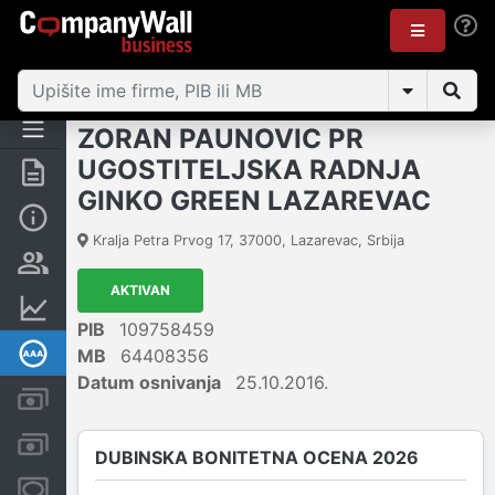
ZORAN PAUNOVIC PR
UGOSTITELJSKA RADNJA
Rezime
GINKO GREEN LAZAREVAC
Osnovni podaci
Kralja Petra Prvog 17
,
37000
,
Lazarevac
,
Srbija
Vlasnička struktura
AKTIVAN
Finansijski podaci
PIB
109758459
Dubinska bonitetna ocena
MB
64408356
Datum osnivanja
25.10.2016.
Kreditni limit kompanije
Računi i blokade
DUBINSKA BONITETNA OCENA 2026
Menice i zaloge