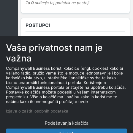
Za
0
suđenja taj podatak ne postoji
POSTUPCI
Vaša privatnost nam je
NEMA SUDSKIH OBJAVA
važna
Companywall Business koristi kolačiće (engl. cookies) kako bi
valjano radio, pružio Vama što je moguće jednostavnije i bolje
ROČIŠTA
korisničko iskustvo, u statističke i analitičke svrhe te kako
bismo unapredili funkcionalnosti portala. Korištenjem
Companywall Business portala pristajete na upotrebu kolačića.
Postavke kolačića možete podesiti u Vašem internetskom
pregledniku. Više o kolačićima i načinu kako ih koristimo te
NEMA SUDSKIH OBJAVA
načinu kako ih onemogućiti pročitajte ovde
Izjava o zaštiti osobnih podataka
Podešavanja kolačića
CompanyWall Business © 2026
|
Kontakt
|
Uslovi