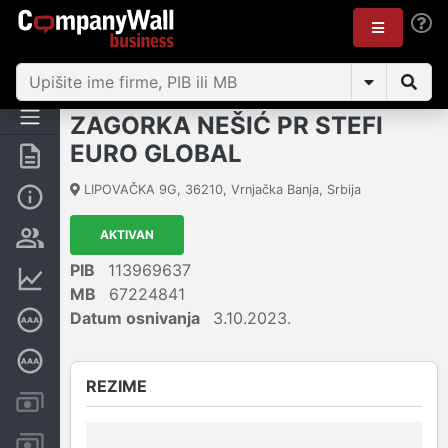
ZAGORKA NEŠIĆ PR STEFI
EURO GLOBAL
Rezime
LIPOVAČKA 9G
,
36210
,
Vrnjačka Banja
,
Srbija
Osnovni podaci
AKTIVAN
Vlasnička struktura
PIB
113969637
Finansijski podaci
MB
67224841
Datum osnivanja
3.10.2023.
Sertifikat bonitetne izvrsnosti
Dubinska bonitetna ocena
REZIME
Kreditni limit kompanije
Računi i blokade