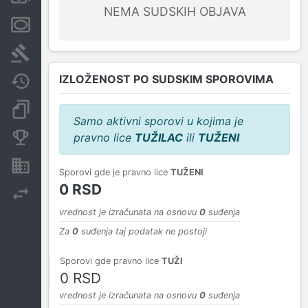
NEMA SUDSKIH OBJAVA
Menice i zaloge
Sudski sporovi
IZLOŽENOST PO SUDSKIM SPOROVIMA
Javne nabavke
Dokumenti i objave
Samo aktivni sporovi u kojima je
pravno lice
TUŽILAC
ili
TUŽENI
Konkurentske kompanije
Nekretnine i imovina
Sporovi gde je pravno lice
TUŽENI
0 RSD
Izvoz
vrednost je izračunata na osnovu
0
suđenja
Za
0
suđenja taj podatak ne postoji
Sporovi gde pravno lice
TUŽI
0 RSD
vrednost je izračunata na osnovu
0
suđenja