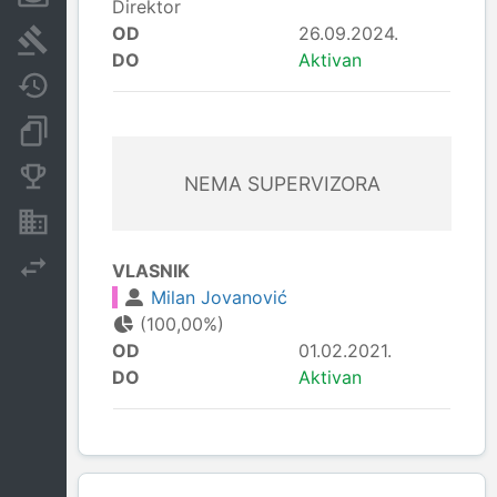
Direktor
OD
26.09.2024.
Sudski sporovi
DO
Aktivan
Javne nabavke
Dokumenti i objave
Konkurentske kompanije
NEMA SUPERVIZORA
Nekretnine i imovina
Izvoz
VLASNIK
Milan Jovanović
(100,00%)
OD
01.02.2021.
DO
Aktivan