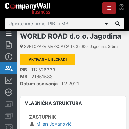
WORLD ROAD d.o.o. Jagodina
Rezime
SVETOZARA MARKOVIĆA 17
,
35000
,
Jagodina
,
Srbija
Osnovni podaci
AKTIVAN - U BLOKADI
Vlasnička struktura
PIB
112328239
MB
21651583
Finansijski podaci
Datum osnivanja
1.2.2021.
Dubinska bonitetna ocena
VLASNIČKA STRUKTURA
Kreditni limit kompanije
Računi i blokade
ZASTUPNIK
Milan Jovanović
Menice i zaloge