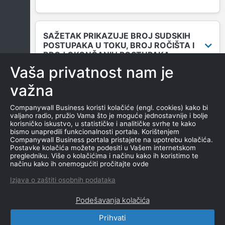
SAŽETAK PRIKAZUJE BROJ SUDSKIH
POSTUPAKA U TOKU, BROJ ROČIŠTA I
BROJ OKONČANIH POSTUPAKA.
Vaša privatnost nam je
važna
DUGOVANJA
Companywall Business koristi kolačiće (engl. cookies) kako bi
valjano radio, pružio Vama što je moguće jednostavnije i bolje
korisničko iskustvo, u statističke i analitičke svrhe te kako
bismo unapredili funkcionalnosti portala. Korištenjem
MENICE I ZALOGE
Companywall Business portala pristajete na upotrebu kolačića.
Postavke kolačića možete podesiti u Vašem internetskom
pregledniku. Više o kolačićima i načinu kako ih koristimo te
načinu kako ih onemogućiti pročitajte ovde
NEKRETNINE U VLASNIŠTVU
Izjava o zaštiti osobnih podataka
Podešavanja kolačića
Prihvati
CompanyWall Business © 2026
|
Kontakt
|
Uslovi
korišćenja
|
Izjava o privatnosti