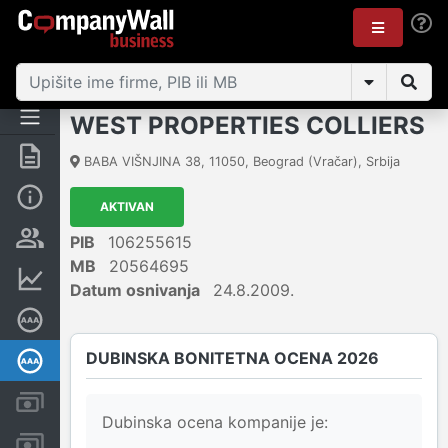
WEST PROPERTIES COLLIERS
Rezime
BABA VIŠNJINA 38
,
11050
,
Beograd (Vračar)
,
Srbija
Osnovni podaci
AKTIVAN
Vlasnička struktura
PIB
106255615
MB
20564695
Finansijski podaci
Datum osnivanja
24.8.2009.
Sertifikat bonitetne izvrsnosti
DUBINSKA BONITETNA OCENA 2026
Dubinska bonitetna ocena
Kreditni limit kompanije
Dubinska ocena kompanije je:
Računi i blokade