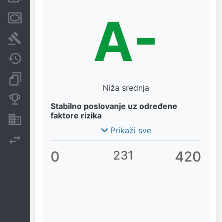
A-
Menice i zaloge
Sudski sporovi
Javne nabavke
Dokumenti i objave
Niža srednja
Konkurentske kompanije
Stabilno poslovanje uz određene
faktore rizika
Nekretnine i imovina
Prikaži sve
Izvoz
0
231
420