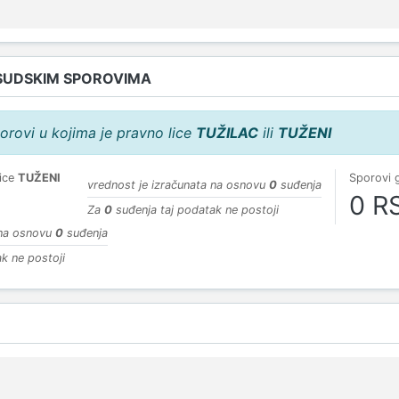
SUDSKIM SPOROVIMA
orovi u kojima je pravno lice
TUŽILAC
ili
TUŽENI
lice
TUŽENI
Sporovi 
vrednost je izračunata na osnovu
0
suđenja
0 R
Za
0
suđenja taj podatak ne postoji
 na osnovu
0
suđenja
k ne postoji