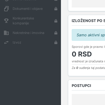
Dokumenti i objave
Konkurentske
IZLOŽENOST PO 
kompanije
Nekretnine i imovina
Samo aktivni sp
Izvoz
Sporovi gde je pravno 
0 RSD
vrednost je izračunata
Za
0
suđenja taj podata
POSTUPCI