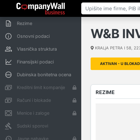
Rezime
W&B IN
Osnovni podaci
KRALjA PETRA I 58
,
22
Vlasnička struktura
Finansijski podaci
AKTIVAN - U BLOKAD
Dubinska bonitetna ocena
Kreditni limit kompanije
REZIME
Računi i blokade
Menice i zaloge
Sudski sporovi
Javne nabavke