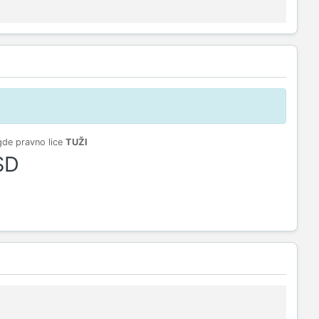
gde pravno lice
TUŽI
SD