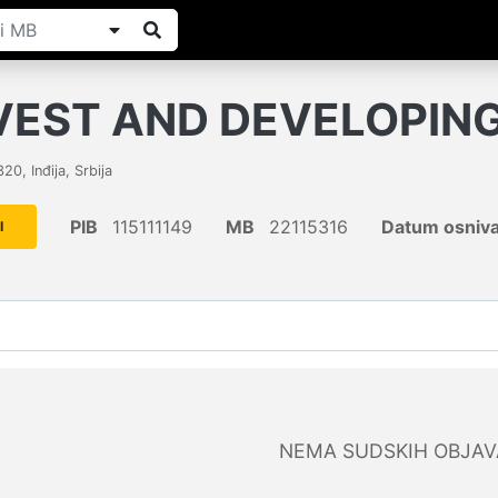
VEST AND DEVELOPIN
320
,
Inđija
,
Srbija
PIB
115111149
MB
22115316
Datum osniva
I
NEMA SUDSKIH OBJAV