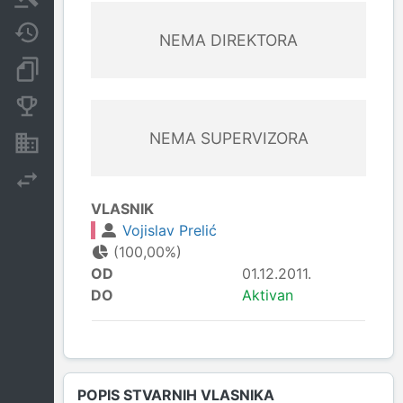
Javne nabavke
NEMA DIREKTORA
Dokumenti i objave
Konkurentske kompanije
NEMA SUPERVIZORA
Nekretnine i imovina
Izvoz
VLASNIK
Vojislav Prelić
(100,00%)
OD
01.12.2011.
DO
Aktivan
POPIS STVARNIH VLASNIKA