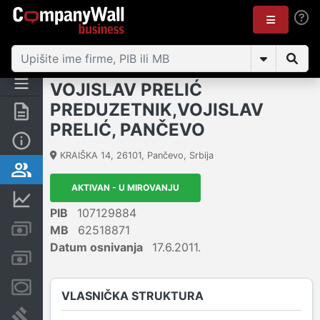
VOJISLAV PRELIĆ
PREDUZETNIK,VOJISLAV
Rezime
PRELIĆ, PANČEVO
Osnovni podaci
KRAIŠKA 14
,
26101
,
Pančevo
,
Srbija
Vlasnička struktura
AKTIVAN - U MIROVANJU
Finansijski podaci
PIB
107129884
Kreditni limit kompanije
MB
62518871
Datum osnivanja
17.6.2011.
Računi i blokade
Menice i zaloge
VLASNIČKA STRUKTURA
Sudski sporovi