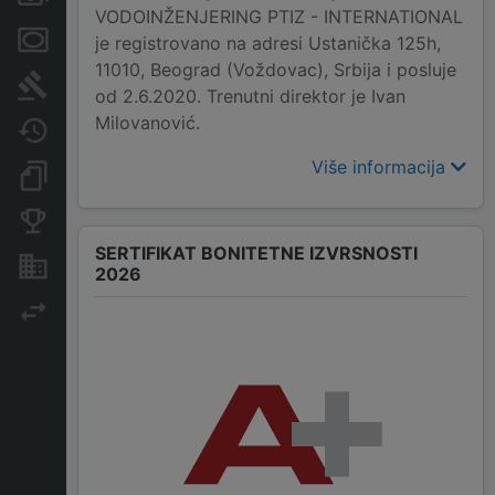
VODOINŽENJERING PTIZ - INTERNATIONAL
Menice i zaloge
je registrovano na adresi Ustanička 125h,
11010, Beograd (Voždovac), Srbija i posluje
Sudski sporovi
od 2.6.2020. Trenutni direktor je Ivan
Milovanović.
Javne nabavke
Više informacija
Dokumenti i objave
Konkurentske kompanije
SERTIFIKAT BONITETNE IZVRSNOSTI
Nekretnine i imovina
2026
Izvoz