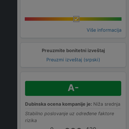
Više informacija
Preuzmite bonitetni izveštaj
Preuzmi izveštaj (srpski)
A-
Dubinska ocena kompanije je:
Niža srednja
Stabilno poslovanje uz određene faktore
rizika