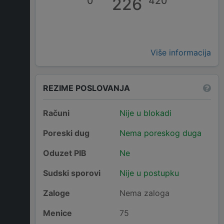
0
226
420
Više informacija
REZIME POSLOVANJA
Računi
Nije u blokadi
Poreski dug
Nema poreskog duga
Oduzet PIB
Ne
Sudski sporovi
Nije u postupku
Zaloge
Nema zaloga
Menice
75