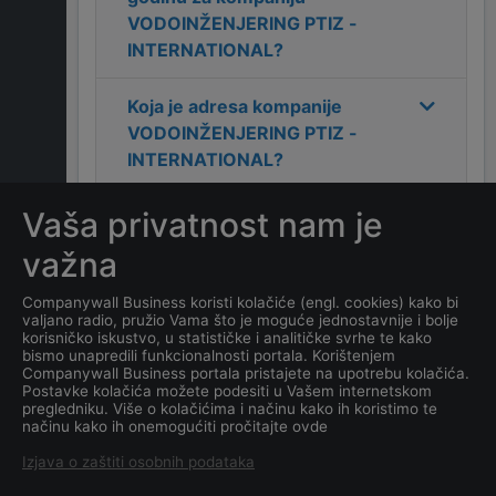
VODOINŽENJERING PTIZ -
INTERNATIONAL
?
Koja je adresa kompanije
VODOINŽENJERING PTIZ -
INTERNATIONAL
?
Vaša privatnost nam je
Koliko ima zaposlenih
kompanija
važna
VODOINŽENJERING PTIZ -
INTERNATIONAL
?
Companywall Business koristi kolačiće (engl. cookies) kako bi
valjano radio, pružio Vama što je moguće jednostavnije i bolje
korisničko iskustvo, u statističke i analitičke svrhe te kako
Koji je datum osnivanja
bismo unapredili funkcionalnosti portala. Korištenjem
Companywall Business portala pristajete na upotrebu kolačića.
kompanije
Postavke kolačića možete podesiti u Vašem internetskom
VODOINŽENJERING PTIZ -
pregledniku. Više o kolačićima i načinu kako ih koristimo te
načinu kako ih onemogućiti pročitajte ovde
INTERNATIONAL
?
Izjava o zaštiti osobnih podataka