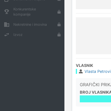
Konkurentske
kompanije
Nekretnine i imovina
Izvoz
VLASNIK
Vlasta Petrov
GRAFIČKI PRI
BROJ VLASNIK