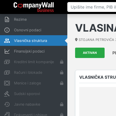
Rezime
VLASIN
Osnovni podaci
STOJANA PETROVIĆA 
Vlasnička struktura
Finansijski podaci
P
AKTIVAN
Kreditni limit kompanije
Računi i blokade
VLASNIČKA STR
Menice i zaloge
Sudski sporovi
Javne nabavke
Dokumenti i objave