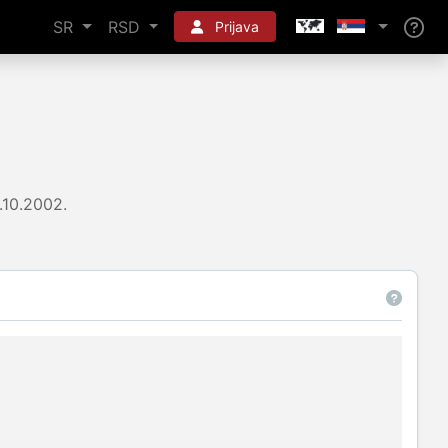
SR
RSD
Prijava
.10.2002.