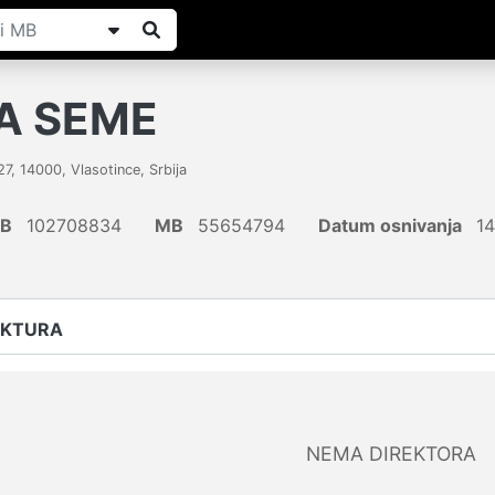
A SEME
27
,
14000
,
Vlasotince
,
Srbija
IB
102708834
MB
55654794
Datum osnivanja
14
UKTURA
NEMA DIREKTORA