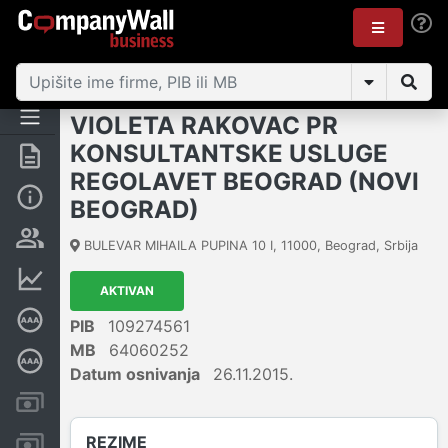
VIOLETA RAKOVAC PR
KONSULTANTSKE USLUGE
Rezime
REGOLAVET BEOGRAD (NOVI
Osnovni podaci
BEOGRAD)
Vlasnička struktura
BULEVAR MIHAILA PUPINA 10 I
,
11000
,
Beograd
,
Srbija
Finansijski podaci
AKTIVAN
Sertifikat bonitetne izvrsnosti
PIB
109274561
MB
64060252
Dubinska bonitetna ocena
Datum osnivanja
26.11.2015.
Kreditni limit kompanije
REZIME
Računi i blokade