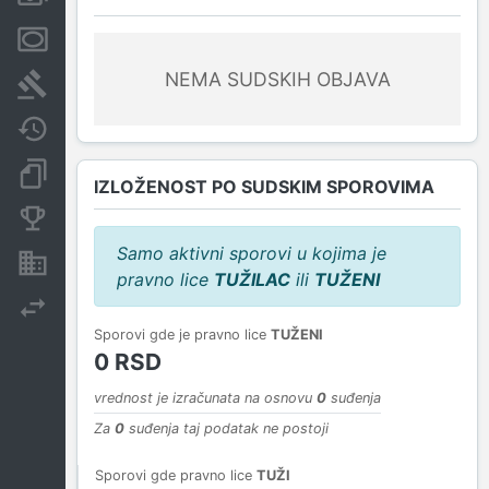
Menice i zaloge
NEMA SUDSKIH OBJAVA
Sudski sporovi
Javne nabavke
Dokumenti i objave
IZLOŽENOST PO SUDSKIM SPOROVIMA
Konkurentske kompanije
Samo aktivni sporovi u kojima je
Nekretnine i imovina
pravno lice
TUŽILAC
ili
TUŽENI
Izvoz
Sporovi gde je pravno lice
TUŽENI
0 RSD
vrednost je izračunata na osnovu
0
suđenja
Za
0
suđenja taj podatak ne postoji
Sporovi gde pravno lice
TUŽI