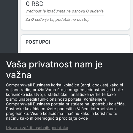
0 RSD
vrednost je izračunata na osnovu
0
suđenja
Za
0
suđenja taj podatak ne postoji
POSTUPCI
Vaša privatnost nam je
NEMA SUDSKIH OBJAVA
važna
Companywall Business koristi kolačiće (engl. cookies) kako bi
valjano radio, pružio Vama što je moguće jednostavnije i bolje
ROČIŠTA
korisničko iskustvo, u statističke i analitičke svrhe te kako
bismo unapredili funkcionalnosti portala. Korištenjem
Companywall Business portala pristajete na upotrebu kolačića.
Postavke kolačića možete podesiti u Vašem internetskom
pregledniku. Više o kolačićima i načinu kako ih koristimo te
NEMA SUDSKIH OBJAVA
načinu kako ih onemogućiti pročitajte ovde
Izjava o zaštiti osobnih podataka