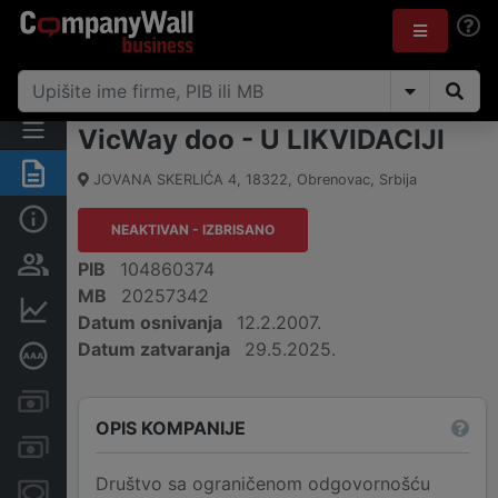
VicWay doo - U LIKVIDACIJI
Rezime
JOVANA SKERLIĆA 4
,
18322
,
Obrenovac
,
Srbija
Osnovni podaci
NEAKTIVAN - IZBRISANO
Vlasnička struktura
PIB
104860374
MB
20257342
Finansijski podaci
Datum osnivanja
12.2.2007.
Datum zatvaranja
29.5.2025.
Dubinska bonitetna ocena
Kreditni limit kompanije
OPIS KOMPANIJE
Računi i blokade
Društvo sa ograničenom odgovornošću
Menice i zaloge