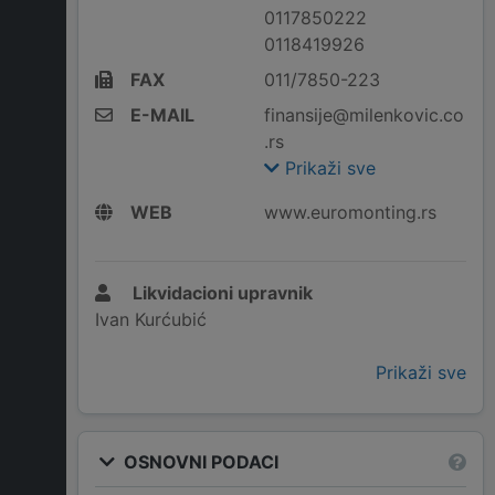
0117850222
0118419926
FAX
011/7850-223
E-MAIL
finansije@milenkovic.co
.rs
Prikaži sve
WEB
www.euromonting.rs
Likvidacioni upravnik
Ivan Kurćubić
Prikaži sve
OSNOVNI PODACI