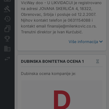
VicWay doo - U LIKVIDACIJI je registrovano
na adresi JOVANA SKERLIĆA 4, 18322,
Sudski sporovi
Obrenovac, Srbija i posluje od 12.2.2007.
Javne nabavke
Njihov kontakt telefon je 0631154088 i
kontakt email finansije@milenkovic.co.rs.
Dokumenti i objave
Trenutni direktor je Ivan Kurćubić.
Konkurentske kompanije
Više informacija
Nekretnine i imovina
Izvoz
DUBINSKA BONITETNA OCENA 1
Dubinska ocena kompanije je:
D