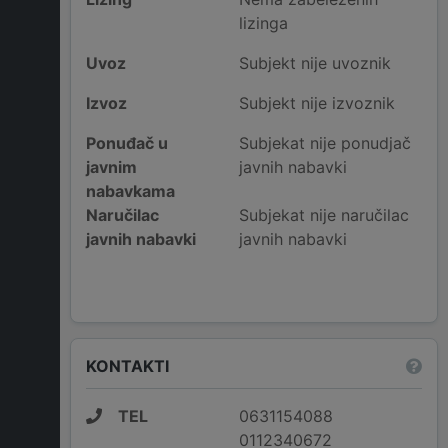
lizinga
Uvoz
Subjekt nije uvoznik
Izvoz
Subjekt nije izvoznik
Ponuđač u
Subjekat nije ponudjač
javnim
javnih nabavki
nabavkama
Naručilac
Subjekat nije naručilac
javnih nabavki
javnih nabavki
KONTAKTI
TEL
0631154088
0112340672