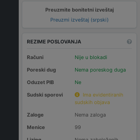
Preuzmite bonitetni izveštaj
Preuzmi izveštaj (srpski)
REZIME POSLOVANJA
Računi
Nije u blokadi
Poreski dug
Nema poreskog duga
Oduzet PIB
Ne
Sudski sporovi
Ima evidentiranih
sudskih objava
Zaloge
Nema zaloga
Menice
99
Lizing
Nema zabeleženih