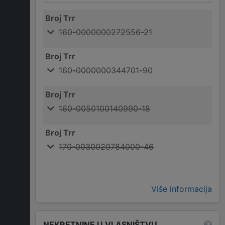
Broj Trr
160-0000000272556-21
Broj Trr
160-0000000344701-90
Broj Trr
160-0050100140990-18
Broj Trr
170-0030020784000-46
Više informacija
NEKRETNINE U VLASNIŠTVU