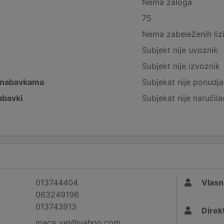
Nema zaloga
75
Nema zabeleženih liz
Subjekt nije uvoznik
Subjekt nije izvoznik
 nabavkama
Subjekat nije ponudja
abavki
Subjekat nije naručila
013744404
Vlasn
063249196
013743913
Direk
maca_vet@yahoo.com