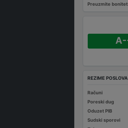
Preuzmite bonitetn
A-
REZIME POSLOV
Računi
Poreski dug
Oduzet PIB
Sudski sporovi