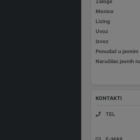
Zaloge
Menice
Lizing
Uvoz
Izvoz
Ponuđač u javnim
Naručilac javnih n
KONTAKTI
TEL
E-MAIL