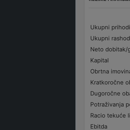
Ukupni prihod
Ukupni rashod
Neto dobitak/
Kapital
Obrtna imovin
Kratkoročne 
Dugoročne ob
Potraživanja 
Racio tekuće l
Ebitda