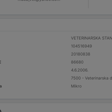
VETERINARSKA STAN
104516949
20180838
E
86680
4.6.2006.
7500 - Veterinarska d
a
Mikro
A