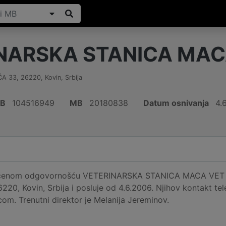
NARSKA STANICA MAC
ĆA 33
,
26220
,
Kovin
,
Srbija
IB
104516949
MB
20180838
Datum osnivanja
4.
ičenom odgovornošću VETERINARSKA STANICA MACA VET D
0, Kovin, Srbija i posluje od 4.6.2006. Njihov kontakt tel
m. Trenutni direktor je Melanija Jereminov.