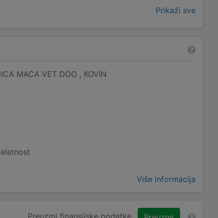
Prikaži sve
ICA MACA VET DOO , KOVIN
elatnost
Više informacija
Preuzmi finansijske podatke
Preuzmi