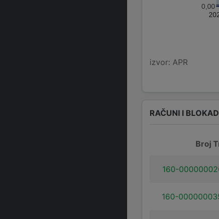
0,00
20
izvor: APR
RAČUNI I BLOKA
Broj T
160-00000002
160-00000003