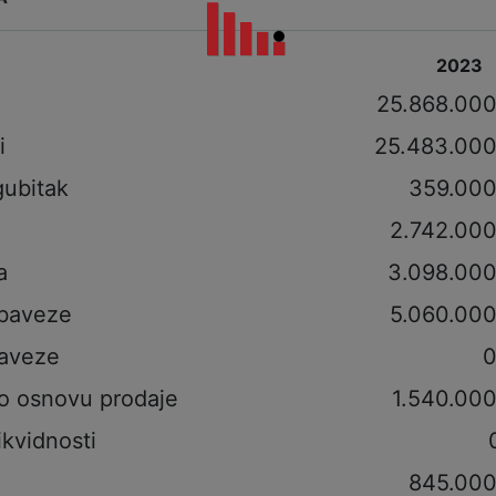
2023
i
25.868.000
i
25.483.000
gubitak
359.000
2.742.000
a
3.098.000
obaveze
5.060.000
aveze
0
po osnovu prodaje
1.540.000
ikvidnosti
845.000