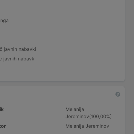
inga
č javnih nabavki
c javnih nabavki
ik
Melanija
Jereminov(100,00%)
tor
Melanija Jereminov