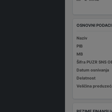
OSNOVNI PODACI
Naziv
PIB
MB
Šifra PUZR SNS O
Datum osnivanja
Delatnost
Veličina preduzeć
REZIME FINANSIJ