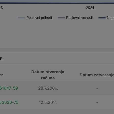
23
2024
Poslovni prihodi
Poslovni rashodi
Neto
DE
Datum otvaranja
rr
Datum zatvaranj
računa
61647-59
28.7.2006.
-
53630-75
12.5.2011.
-