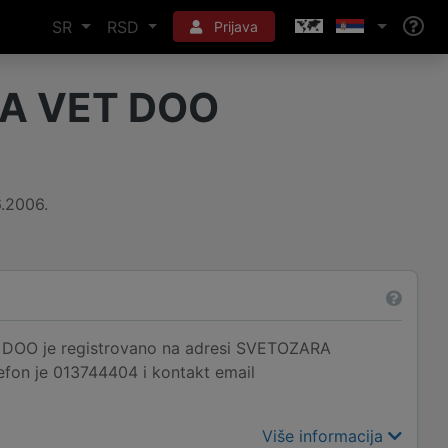
SR
RSD
Prijava
A VET DOO
6.2006.
OO je registrovano na adresi SVETOZARA
efon je 013744404 i kontakt email
Više informacija