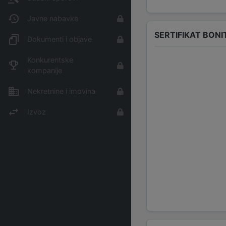
Javne nabavke
SERTIFIKAT BONI
Dokumenti i objave
Konkurentske
kompanije
Nekretnine i imovina
Izvoz