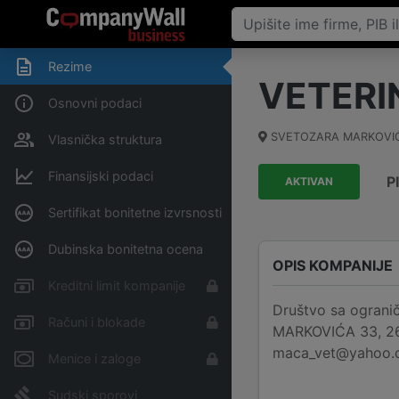
Rezime
VETERI
Osnovni podaci
SVETOZARA MARKOVI
Vlasnička struktura
Finansijski podaci
P
AKTIVAN
Sertifikat bonitetne izvrsnosti
Dubinska bonitetna ocena
OPIS KOMPANIJE
Kreditni limit kompanije
Društvo sa ogran
Računi i blokade
MARKOVIĆA 33, 2622
maca_vet@yahoo.co
Menice i zaloge
Sudski sporovi