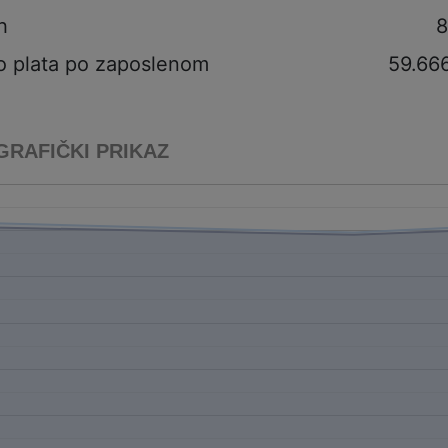
h
8
o plata po zaposlenom
59.66
GRAFIČKI PRIKAZ