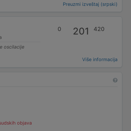
Preuzmi izveštaj (srpski)
0
201
420
a
e oscilacije
Više informacija
 sudskih objava