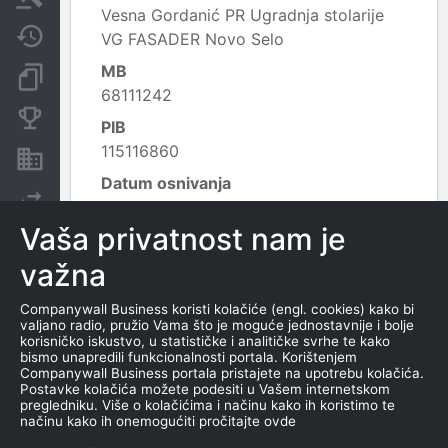
Vesna Gordanić PR Ugradnja stolarije
Javne nabavke
VG FASADER Novo Selo
MB
Dokumenti i objave
68111242
Konkurentske kompanije
PIB
115116860
Nekretnine i imovina
Datum osnivanja
Izvoz
24.6.2025.
Vaša privatnost nam je
Delatnost
4332 - Ugradnja stolarije;
važna
Leaflet
|
© OpenStreetMap contributors
Companywall Business koristi kolačiće (engl. cookies) kako bi
valjano radio, pružio Vama što je moguće jednostavnije i bolje
korisničko iskustvo, u statističke i analitičke svrhe te kako
KONTAKTI
bismo unapredili funkcionalnosti portala. Korištenjem
Companywall Business portala pristajete na upotrebu kolačića.
Postavke kolačića možete podesiti u Vašem internetskom
E-MAIL
pregledniku. Više o kolačićima i načinu kako ih koristimo te
načinu kako ih onemogućiti pročitajte ovde
analogdoo@gmail.com