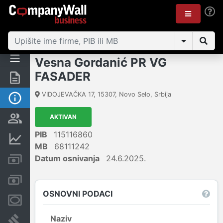
Vesna Gordanić PR VG
FASADER
Rezime
VIDOJEVAČKA 17
,
15307
,
Novo Selo
,
Srbija
Osnovni podaci
AKTIVAN
Vlasnička struktura
PIB
115116860
Finansijski podaci
MB
68111242
Datum osnivanja
24.6.2025.
Kreditni limit kompanije
Računi i blokade
OSNOVNI PODACI
Menice i zaloge
Naziv
Sudski sporovi