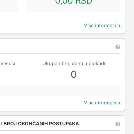
0,00 RSD
Više informacija
 meseci
Ukupan broj dana u blokadi
0
Više informacija
 I BROJ OKONČANIH POSTUPAKA.