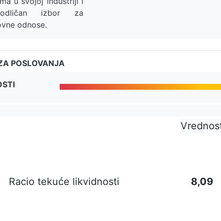
a u svojoj industriji i
u odličan izbor za
ovne odnose.
ZA POSLOVANJA
OSTI
Vrednos
Racio tekuće likvidnosti
8,09