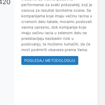
420
performanse za svaki pokazatelj, koji je
osnova za rezultat bonitetne ocene. Sa
kompanijama koje imaju većinu racina u
crvenom delu tabele, moramo poslovati
veoma oprezno, dok kompanije koje
imaju većinu racia u zelenom delu ne
predstavljaju bezbedni rizik u
poslovanju, te možemo tumačiti, da će
moći podmiriti obaveze prema Vama.
POGLEDAJ METODOLOGIJU