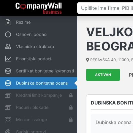
Rezime
VELJKO 
Osnovni podaci
BEOGR
Vlasnička struktura
Finansijski podaci
RESAVSKA 40
,
11000
,
Sertifikat bonitetne izvrsnosti
P
AKTIVAN
Dubinska bonitetna ocena
Kreditni limit kompanije
DUBINSKA BONIT
Računi i blokade
Menice i zaloge
Dubinska ocena 
Sudski sporovi