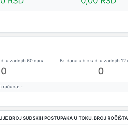
00 RSD
0,00 RSD
adi u zadnjih 60 dana
Br. dana u blokadi u zadnjih 12
0
0
 računa: -
UJE BROJ SUDSKIH POSTUPAKA U TOKU, BROJ ROČIŠTA