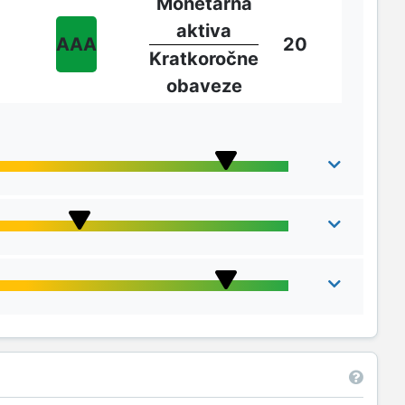
Monetarna
aktiva
AAA
20
Kratkoročne
obaveze