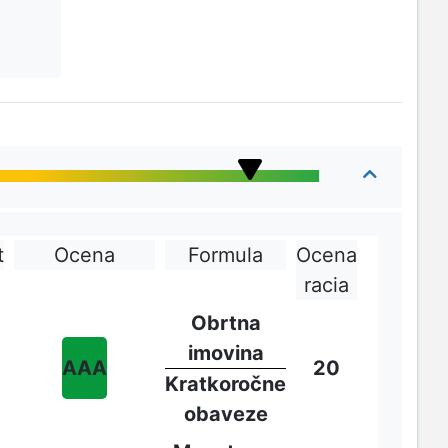
t
Ocena
Formula
Ocena
racia
Obrtna
imovina
AAA
20
Kratkoročne
obaveze