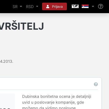
SR
RSD
Prijava
ZVRŠITELJ
.4.2013.
Dubinska bonitetna ocena je detaljniji
uvid u poslovanje kompanije, gde
možemo da vidimo poslovne