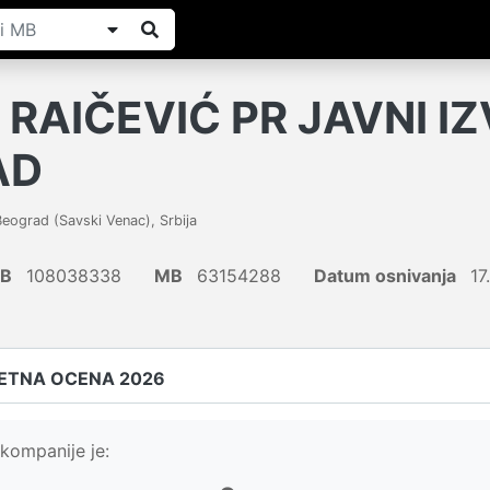
RAIČEVIĆ PR JAVNI I
AD
Beograd (Savski Venac)
,
Srbija
IB
108038338
MB
63154288
Datum osnivanja
17
ETNA OCENA 2026
kompanije je: