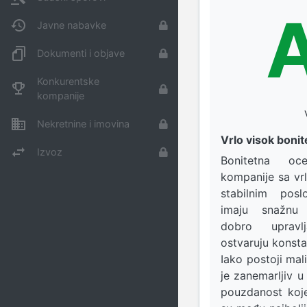
Javne nabavke
Dokumenti i objave
Konkurentske
kompanije
Nekretnine i imovina
Vrlo visok bonite
Izvoz
Bonitetna oce
kompanije sa vr
stabilnim pos
imaju snažnu f
dobro uprav
ostvaruju konsta
Iako postoji mali
je zanemarljiv u
pouzdanost koj