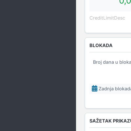
0,
CreditLimitDesc
BLOKADA
Broj dana u blok
Zadnja blokada
SAŽETAK PRIKAZ