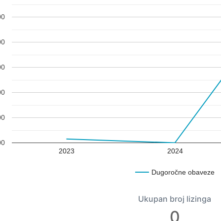
00
00
00
00
00
00
2023
2024
Dugoročne obaveze
Ukupan broj lizinga
0