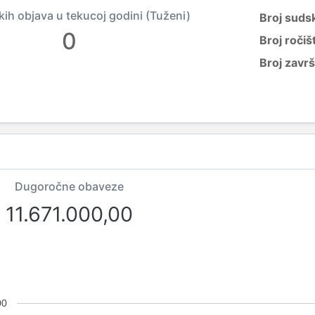
kih objava u tekucoj godini (Tuženi)
Broj suds
0
Broj ročiš
Broj zavr
Dugoročne obaveze
11.671.000,00
00