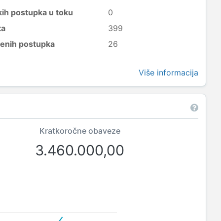
kih postupka u toku
0
ta
399
šenih postupka
26
Više informacija
Kratkoročne obaveze
3.460.000,00