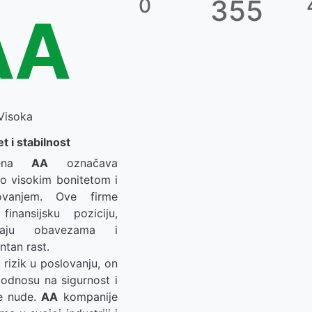
0
355
AA
Visoka
t i stabilnost
na
AA
označava
lo visokim bonitetom i
lovanjem. Ove firme
inansijsku poziciju,
ljaju obavezama i
ntan rast.
 rizik u poslovanju, on
 odnosu na sigurnost i
e nude.
AA
kompanije