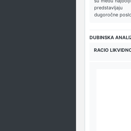
su među najboljim
predstavljaj
dugoročne posl
DUBINSKA ANALI
RACIO LIKVIDN