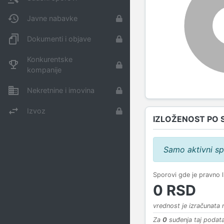
Javne nabavke
Dokumenti i objave
Konkurentske
kompanije
Nekretnine i imovina
Izvoz
IZLOŽENOST PO 
Samo aktivni sp
Sporovi gde je pravno 
0 RSD
vrednost je izračunata
Za
0
suđenja taj podata