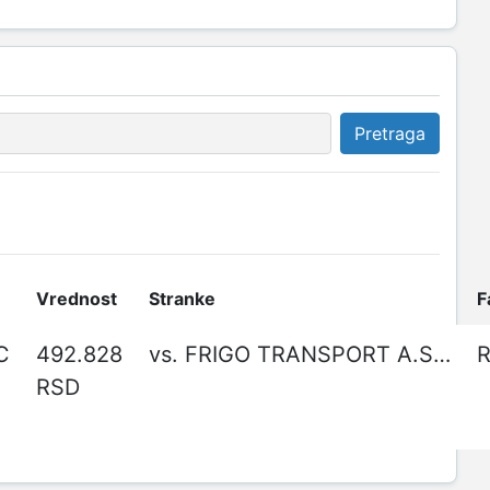
Pretraga
Vrednost
Stranke
F
C
492.828
vs. FRIGO TRANSPORT A.S. 011 DOO
R
RSD