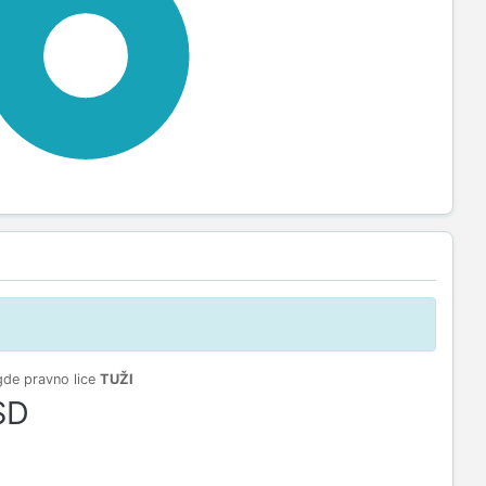
100%
gde pravno lice
TUŽI
SD