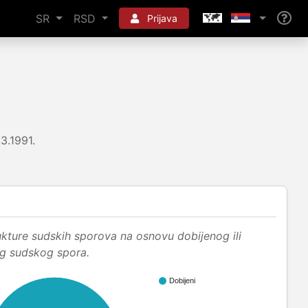
SR
RSD
Prijava
.3.1991.
ukture sudskih sporova na osnovu dobijenog ili
og sudskog spora.
Dobijeni