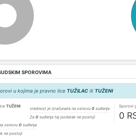
100%
SUDSKIM SPOROVIMA
orovi u kojima je pravno lice
TUŽILAC
ili
TUŽENI
lice
TUŽENI
Sporovi 
vrednost je izračunata na osnovu
0
suđenja
0 R
Za
0
suđenja taj podatak ne postoji
 na osnovu
0
suđenja
k ne postoji