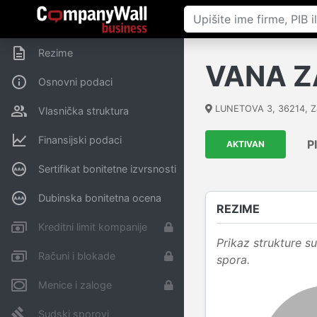
Rezime
VANA 
Osnovni podaci
LUNETOVA 3
,
36214
,
Z
Vlasnička struktura
Finansijski podaci
P
AKTIVAN
Sertifikat bonitetne izvrsnosti
Dubinska bonitetna ocena
REZIME
Kreditni limit kompanije
Prikaz strukture 
Računi i blokade
spora.
Menice i zaloge
Sudski sporovi