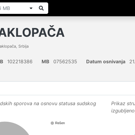
ZAKLOPAČA
aklopača
,
Srbija
IB
102218386
MB
07562535
Datum osnivanja
21
sudskih sporova na osnovu statusa sudskog
Prikaz str
izgubljen
Rešen