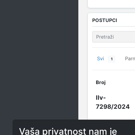
POSTUPCI
Svi
Parn
1
Broj
IIv-
7298/2024
Vaša privatnost nam je