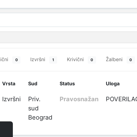
ični
Izvršni
Krivični
Žalbeni
0
1
0
0
Vrsta
Sud
Status
Uloga
Izvršni
Priv.
Pravosnažan
POVERILA
sud
Beograd