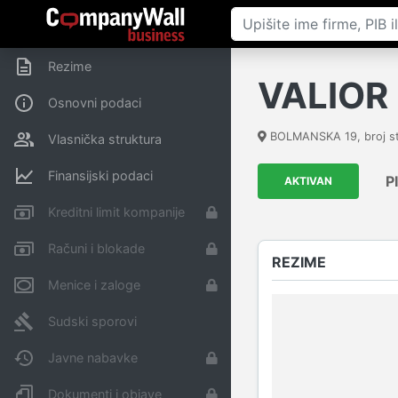
Rezime
VALIOR
Osnovni podaci
BOLMANSKA 19, broj st
Vlasnička struktura
Finansijski podaci
P
AKTIVAN
Kreditni limit kompanije
Računi i blokade
REZIME
Menice i zaloge
Sudski sporovi
Javne nabavke
Dokumenti i objave