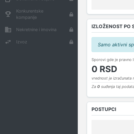
Konkurentske
kompanije
IZLOŽENOST PO 
Nekretnine i imovina
Izvoz
Samo aktivni sp
Sporovi gde je pravno 
0 RSD
vrednost je izračunata
Za
0
suđenja taj podata
POSTUPCI