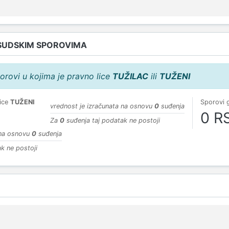
SUDSKIM SPOROVIMA
orovi u kojima je pravno lice
TUŽILAC
ili
TUŽENI
lice
TUŽENI
Sporovi 
vrednost je izračunata na osnovu
0
suđenja
0 R
Za
0
suđenja taj podatak ne postoji
 na osnovu
0
suđenja
k ne postoji