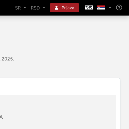
SR
RSD
Prijava
6.2025.
A