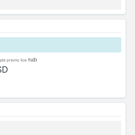
gde pravno lice
TUŽI
SD