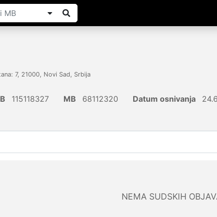
ana: 7
,
21000
,
Novi Sad
,
Srbija
IB
115118327
MB
68112320
Datum osnivanja
24.
NEMA SUDSKIH OBJAV