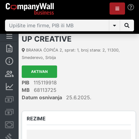
UP CREATIVE
Rezime
BRANKA ĆOPIĆA 2, sprat: 1, broj stana: 2
,
11300
,
Smederevo
,
Srbija
Osnovni podaci
AKTIVAN
Vlasnička struktura
PIB
115119918
Finansijski podaci
MB
68113725
Datum osnivanja
25.6.2025.
Kreditni limit kompanije
Računi i blokade
REZIME
Menice i zaloge
Sudski sporovi