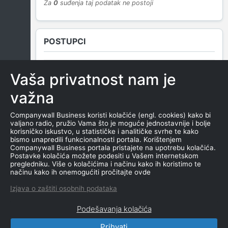
Za
0
suđenja taj podatak ne postoji
POSTUPCI
Vaša privatnost nam je
NEMA SUDSKIH OBJAVA
važna
Companywall Business koristi kolačiće (engl. cookies) kako bi
valjano radio, pružio Vama što je moguće jednostavnije i bolje
ROČIŠTA
korisničko iskustvo, u statističke i analitičke svrhe te kako
bismo unapredili funkcionalnosti portala. Korištenjem
Companywall Business portala pristajete na upotrebu kolačića.
Postavke kolačića možete podesiti u Vašem internetskom
pregledniku. Više o kolačićima i načinu kako ih koristimo te
NEMA SUDSKIH OBJAVA
načinu kako ih onemogućiti pročitajte ovde
Izjava o zaštiti osobnih podataka
Podešavanja kolačića
Prihvati
CompanyWall Business © 2026
|
Kontakt
|
Uslovi