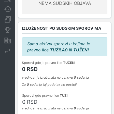
NEMA SUDSKIH OBJAVA
Javne nabavke
Dokumenti i objave
IZLOŽENOST PO SUDSKIM SPOROVIMA
Konkurentske kompanije
Nekretnine i imovina
Samo aktivni sporovi u kojima je
pravno lice
TUŽILAC
ili
TUŽENI
Izvoz
Sporovi gde je pravno lice
TUŽENI
0 RSD
vrednost je izračunata na osnovu
0
suđenja
Za
0
suđenja taj podatak ne postoji
Sporovi gde pravno lice
TUŽI
0 RSD
vrednost je izračunata na osnovu
0
suđenja