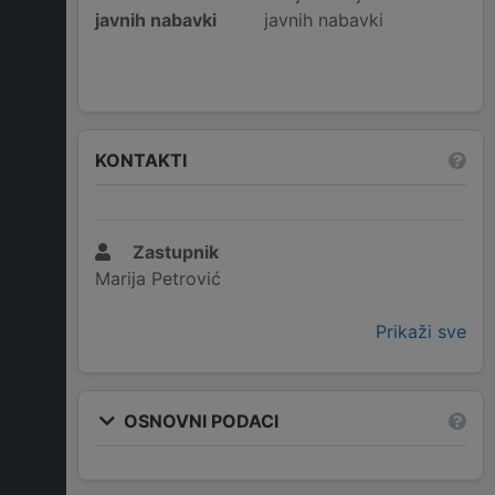
javnih nabavki
javnih nabavki
KONTAKTI
Zastupnik
Marija Petrović
Prikaži sve
OSNOVNI PODACI