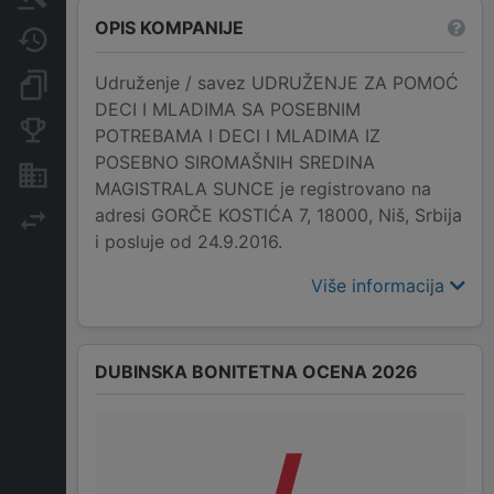
OPIS KOMPANIJE
Javne nabavke
Udruženje / savez UDRUŽENJE ZA POMOĆ
Dokumenti i objave
DECI I MLADIMA SA POSEBNIM
Konkurentske kompanije
POTREBAMA I DECI I MLADIMA IZ
POSEBNO SIROMAŠNIH SREDINA
Nekretnine i imovina
MAGISTRALA SUNCE je registrovano na
adresi GORČE KOSTIĆA 7, 18000, Niš, Srbija
Izvoz
i posluje od 24.9.2016.
Više informacija
DUBINSKA BONITETNA OCENA 2026