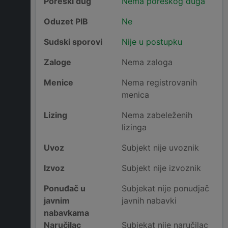
Poreski dug
Nema poreskog duga
Oduzet PIB
Ne
Sudski sporovi
Nije u postupku
Zaloge
Nema zaloga
Menice
Nema registrovanih
menica
Lizing
Nema zabeleženih
lizinga
Uvoz
Subjekt nije uvoznik
Izvoz
Subjekt nije izvoznik
Ponuđač u
Subjekat nije ponudjač
javnim
javnih nabavki
nabavkama
Naručilac
Subjekat nije naručilac