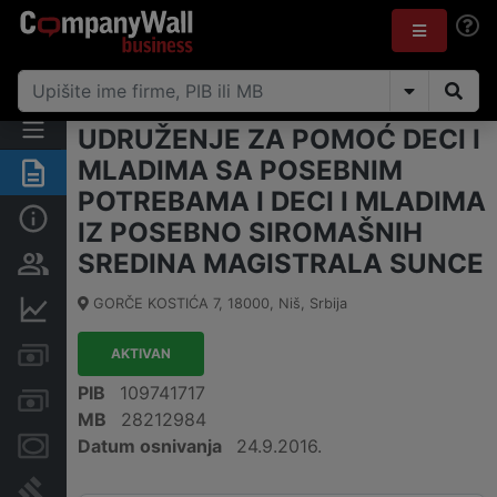
UDRUŽENJE ZA POMOĆ DECI I
MLADIMA SA POSEBNIM
Rezime
POTREBAMA I DECI I MLADIMA
Osnovni podaci
IZ POSEBNO SIROMAŠNIH
SREDINA MAGISTRALA SUNCE
Vlasnička struktura
GORČE KOSTIĆA 7
,
18000
,
Niš
,
Srbija
Finansijski podaci
Kreditni limit kompanije
AKTIVAN
PIB
109741717
Računi i blokade
MB
28212984
Datum osnivanja
24.9.2016.
Menice i zaloge
Sudski sporovi