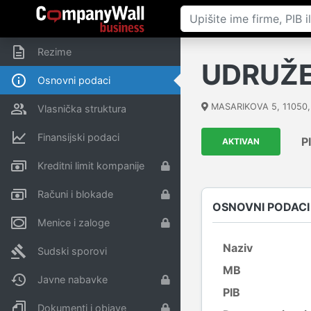
Rezime
UDRUŽE
Osnovni podaci
MASARIKOVA 5
,
11050
Vlasnička struktura
Finansijski podaci
P
AKTIVAN
Kreditni limit kompanije
Računi i blokade
OSNOVNI PODACI
Menice i zaloge
Naziv
Sudski sporovi
MB
Javne nabavke
PIB
Dokumenti i objave