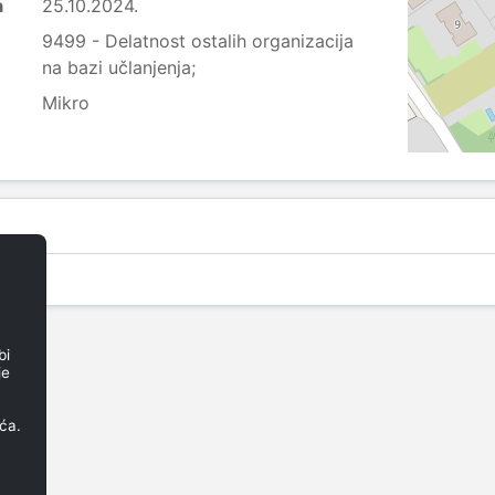
a
25.10.2024.
9499 - Delatnost ostalih organizacija
na bazi učlanjenja;
Mikro
bi
je
ća.