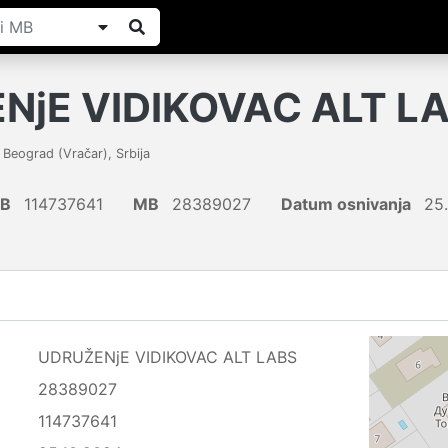
NjE VIDIKOVAC ALT L
,
Beograd (Vračar)
,
Srbija
IB
114737641
MB
28389027
Datum osnivanja
25.
UDRUŽENjE VIDIKOVAC ALT LABS
28389027
114737641