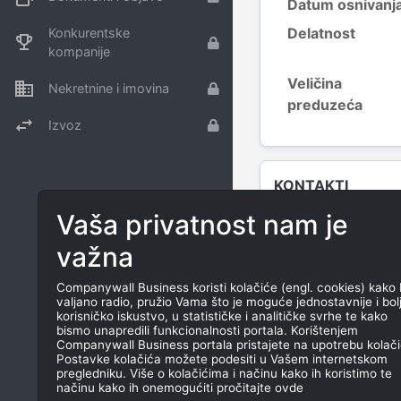
Datum osnivanj
Delatnost
Konkurentske
kompanije
Veličina
Nekretnine i imovina
preduzeća
Izvoz
KONTAKTI
Vaša privatnost nam je
važna
Companywall Business koristi kolačiće (engl. cookies) kako 
valjano radio, pružio Vama što je moguće jednostavnije i bol
korisničko iskustvo, u statističke i analitičke svrhe te kako
bismo unapredili funkcionalnosti portala. Korištenjem
Companywall Business portala pristajete na upotrebu kolači
Postavke kolačića možete podesiti u Vašem internetskom
pregledniku. Više o kolačićima i načinu kako ih koristimo te
načinu kako ih onemogućiti pročitajte ovde