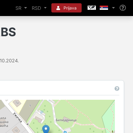
SR
RSD
Prijava
ABS
10.2024.