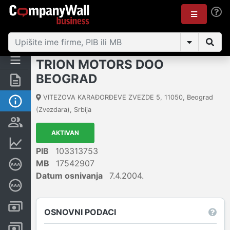
TRION MOTORS DOO
BEOGRAD
Rezime
VITEZOVA KARAĐORĐEVE ZVEZDE 5
,
11050
,
Beograd
Osnovni podaci
(Zvezdara)
,
Srbija
Vlasnička struktura
AKTIVAN
Finansijski podaci
PIB
103313753
MB
17542907
Sertifikat bonitetne izvrsnosti
Datum osnivanja
7.4.2004.
Dubinska bonitetna ocena
Kreditni limit kompanije
OSNOVNI PODACI
Računi i blokade