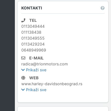
KONTAKTI
TEL
0113049444
011138438
0113049555
0113429204
0648949969
E-MAIL
radica@trionmotors.com
Prikaži sve
WEB
www.harley-davidsonbeograd.rs
Prikaži sve