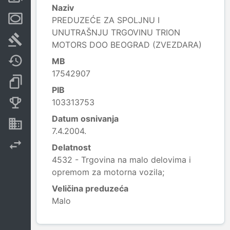
Naziv
Menice i zaloge
PREDUZEĆE ZA SPOLJNU I
UNUTRAŠNJU TRGOVINU TRION
Sudski sporovi
MOTORS DOO BEOGRAD (ZVEZDARA)
Javne nabavke
MB
17542907
Dokumenti i objave
PIB
103313753
Konkurentske kompanije
Datum osnivanja
Nekretnine i imovina
7.4.2004.
Izvoz
Delatnost
4532 - Trgovina na malo delovima i
opremom za motorna vozila;
Veličina preduzeća
Malo
Leaflet
|
© OpenStreetMap contributors