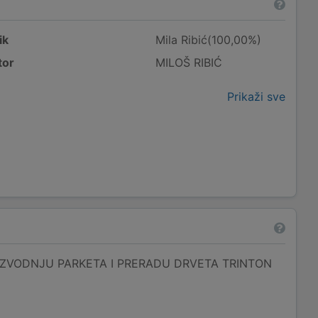
ik
Mila Ribić(100,00%)
tor
MILOŠ RIBIĆ
Prikaži sve
ZVODNJU PARKETA I PRERADU DRVETA TRINTON