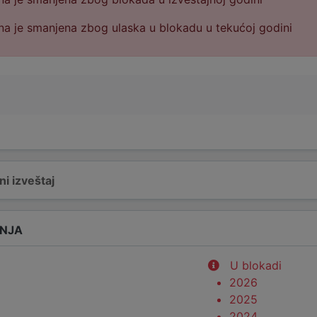
a je smanjena zbog ulaska u blokadu u tekućoj godini
i izveštaj
ANJA
U blokadi
2026
2025
2024