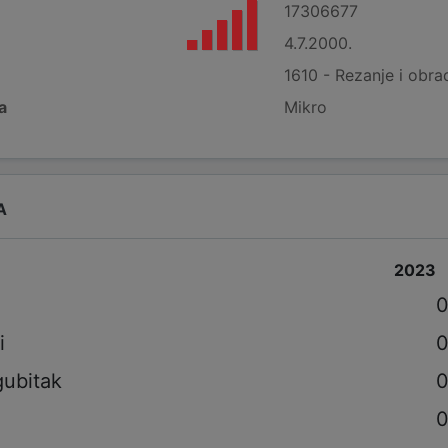
17306677
4.7.2000.
1610 - Rezanje i obra
a
Mikro
A
2023
i
0
i
0
gubitak
0
0