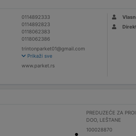
0114892333
Vlasn
0114892823
Direk
0118062383
0118062386
trintonparket01@gmail.com
Prikaži sve
www.parket.rs
PREDUZEĆE ZA PROI
DOO, LEŠTANE
100028870