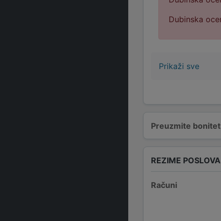
Dubinska ocen
Prikaži sve
Preuzmite bonitetn
REZIME POSLOV
Računi