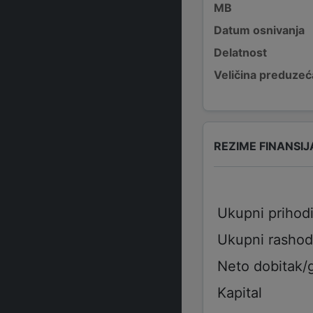
MB
Datum osnivanja
Delatnost
Veličina preduzeć
REZIME FINANSIJ
Ukupni prihod
Ukupni rashod
Neto dobitak/
Kapital