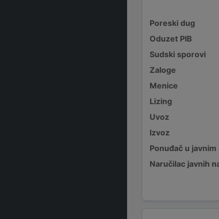
Poreski dug
Oduzet PIB
Sudski sporovi
Zaloge
Menice
Lizing
Uvoz
Izvoz
Ponuđač u javnim
Naručilac javnih n