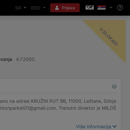
SR
RSD
Prijava
-
I
vanja
4.7.2000.
o na adresi KRUŽNI PUT BB, 11000, Leštane, Srbija
trintonparket01@gmail.com. Trenutni direktor je MILOŠ
Više informacija