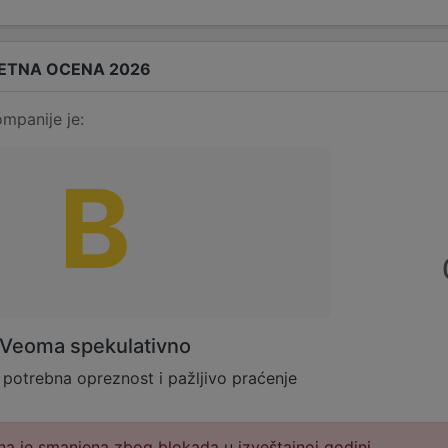
ETNA OCENA 2026
mpanije je:
B
Veoma spekulativno
 potrebna opreznost i pažljivo praćenje
a je smanjena zbog blokada u izveštajnoj godini