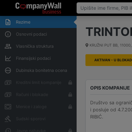
Rezime
TRINTO
Osnovni podaci
KRUŽNI PUT BB
,
11000
Vlasnička struktura
Finansijski podaci
AKTIVAN - U BLOKAD
Dubinska bonitetna ocena
Kreditni limit kompanije
OPIS KOMPANIJE
Računi i blokade
Društvo sa ograni
Menice i zaloge
i posluje od 4.7.2
RIBIĆ.
Sudski sporovi
Javne nabavke