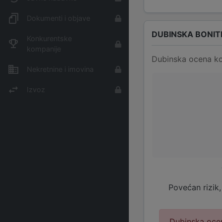
Dokumenti i objave
DUBINSKA BONIT
Konkurentske
kompanije
Dubinska ocena ko
Nekretnine i imovina
Izvoz
Povećan rizik,
Dubinska ocen