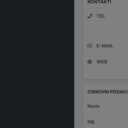
KONTAKTI
TEL
E-MAIL
WEB
OSNOVNI PODACI
Naziv
PIB