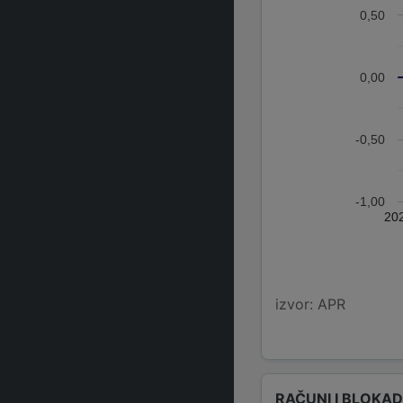
0,50
0,00
-0,50
-1,00
20
izvor: APR
RAČUNI I BLOKA