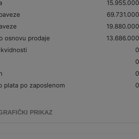
a
15.955.00
obaveze
69.731.00
aveze
19.880.000
po osnovu prodaje
13.686.000
ikvidnosti
0
0
h
0
o plata po zaposlenom
0
GRAFIČKI PRIKAZ