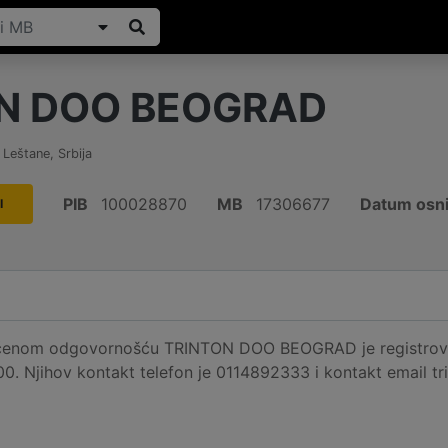
N DOO BEOGRAD
,
Leštane
,
Srbija
PIB
100028870
MB
17306677
Datum osni
I
čenom odgovornošću TRINTON DOO BEOGRAD je registrovan
000. Njihov kontakt telefon je 0114892333 i kontakt email 