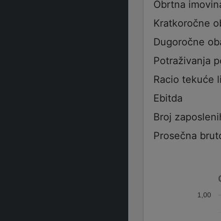
Obrtna imovin
Kratkoročne 
Dugoročne ob
Potraživanja 
Racio tekuće l
Ebitda
Broj zaposleni
Prosečna brut
1,00