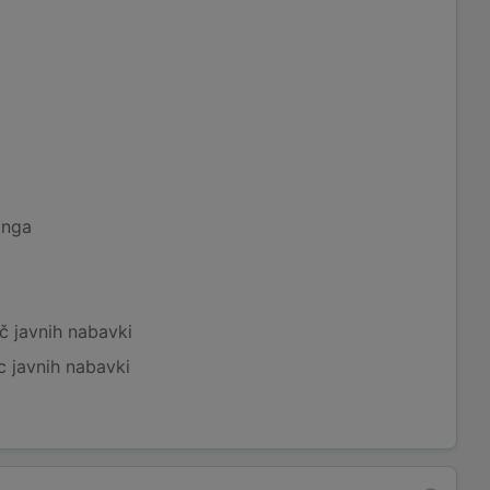
inga
č javnih nabavki
c javnih nabavki