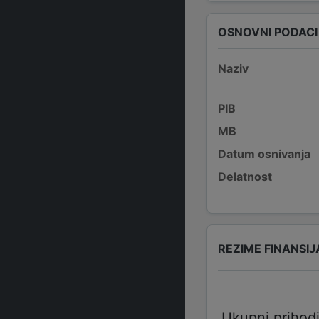
OSNOVNI PODACI
Naziv
PIB
MB
Datum osnivanja
Delatnost
REZIME FINANSIJ
Ukupni prihod