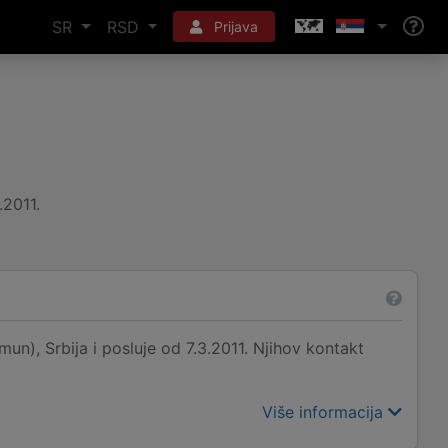
SR
RSD
Prijava
.2011.
n), Srbija i posluje od 7.3.2011. Njihov kontakt
Više informacija