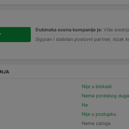
Dubinska ocena kompanije je:
Više srednj
+
Siguran i stabilan poslovni partner, nizak kr
ANJA
Nije u blokadi
Nema poreskog duga
Ne
Nije u postupku
Nema zaloga