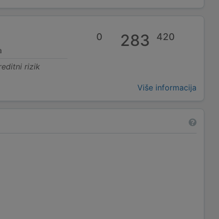
0
283
420
a
editni rizik
Više informacija