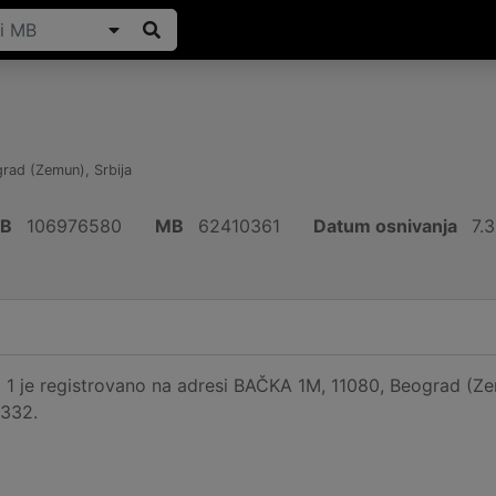
rad (Zemun)
,
Srbija
IB
106976580
MB
62410361
Datum osnivanja
7.3
1 je registrovano na adresi BAČKA 1M, 11080, Beograd (Zemu
0332.