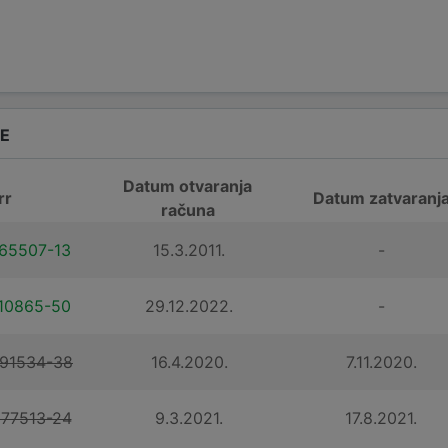
DE
Datum otvaranja
rr
Datum zatvaranj
računa
65507-13
15.3.2011.
-
10865-50
29.12.2022.
-
91534-38
16.4.2020.
7.11.2020.
77513-24
9.3.2021.
17.8.2021.