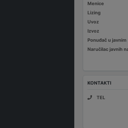
Menice
Lizing
Uvoz
Izvoz
Ponuđač u javnim
Naručilac javnih n
KONTAKTI
TEL