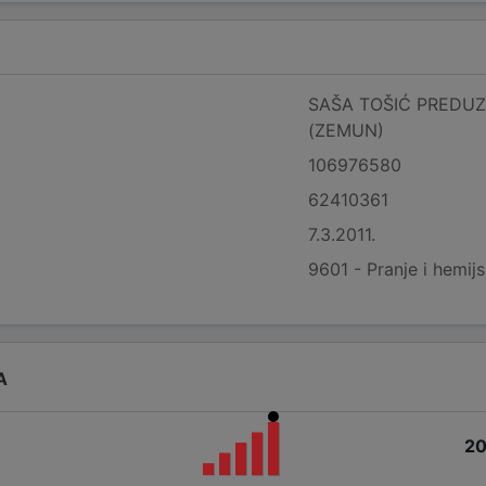
SAŠA TOŠIĆ PREDUZE
(ZEMUN)
106976580
62410361
7.3.2011.
9601 - Pranje i hemijs
A
2
i