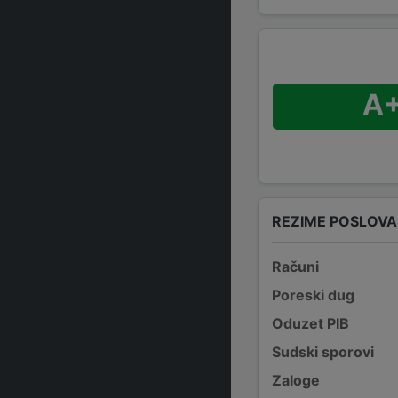
A
REZIME POSLOV
Računi
Poreski dug
Oduzet PIB
Sudski sporovi
Zaloge