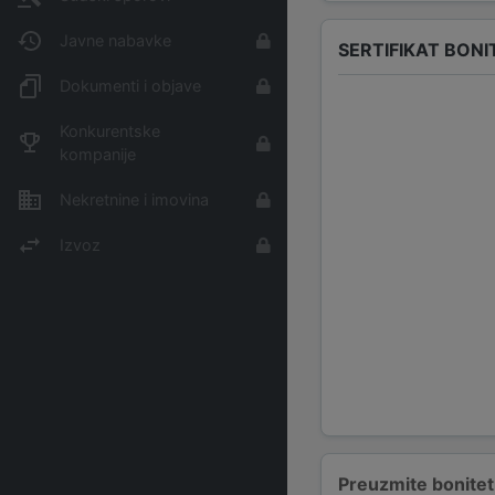
Javne nabavke
SERTIFIKAT BONI
Dokumenti i objave
Konkurentske
kompanije
Nekretnine i imovina
Izvoz
Preuzmite bonitetn