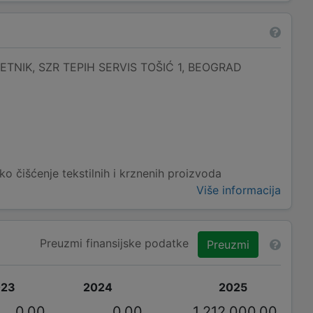
TNIK, SZR TEPIH SERVIS TOŠIĆ 1, BEOGRAD
ko čišćenje tekstilnih i krznenih proizvoda
Više informacija
Preuzmi finansijske podatke
Preuzmi
023
2024
2025
0,00
0,00
1.212.000,00