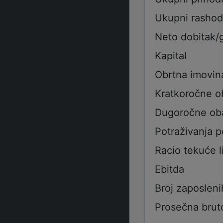
Ukupni rashod
Neto dobitak/
Kapital
Obrtna imovin
Kratkoročne 
Dugoročne ob
Potraživanja 
Racio tekuće l
Ebitda
Broj zaposleni
Prosečna brut