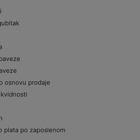
i
gubitak
a
obaveze
aveze
po osnovu prodaje
ikvidnosti
h
o plata po zaposlenom