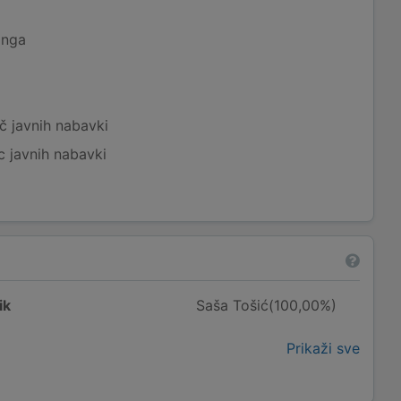
inga
č javnih nabavki
c javnih nabavki
ik
Saša Tošić(100,00%)
Prikaži sve