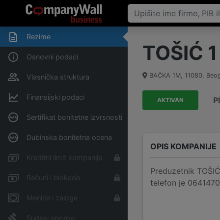
Rezime
TOŠIĆ 1
Osnovni podaci
BAČKA 1M
,
11080
,
Beog
Vlasnička struktura
Finansijski podaci
P
AKTIVAN
Sertifikat bonitetne izvrsnosti
Dubinska bonitetna ocena
OPIS KOMPANIJE
Kreditni limit kompanije
Preduzetnik TOŠIĆ 
Računi i blokade
telefon je 064147
Menice i zaloge
Sudski sporovi