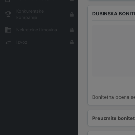
Konkurentske
DUBINSKA BONIT
kompanije
Nekretnine i imovina
Izvoz
Bonitetna ocena se
Preuzmite bonitetn