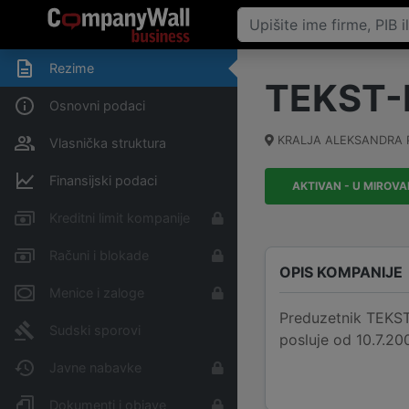
Rezime
TEKST-
Osnovni podaci
KRALJA ALEKSANDRA 
Vlasnička struktura
Finansijski podaci
AKTIVAN - U MIROV
Kreditni limit kompanije
Računi i blokade
OPIS KOMPANIJE
Menice i zaloge
Preduzetnik TEKST
Sudski sporovi
posluje od 10.7.20
Javne nabavke
Dokumenti i objave