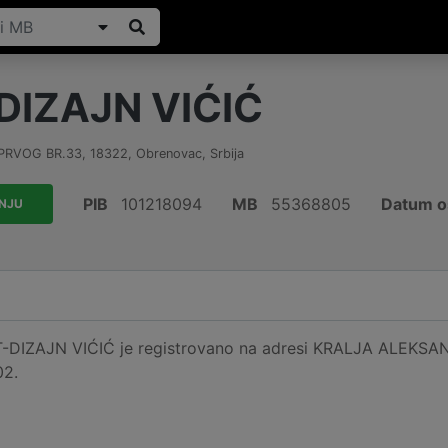
DIZAJN VIĆIĆ
PRVOG BR.33
,
18322
,
Obrenovac
,
Srbija
PIB
101218094
MB
55368805
Datum o
ANJU
-DIZAJN VIĆIĆ je registrovano na adresi KRALJA ALEKSAN
02.