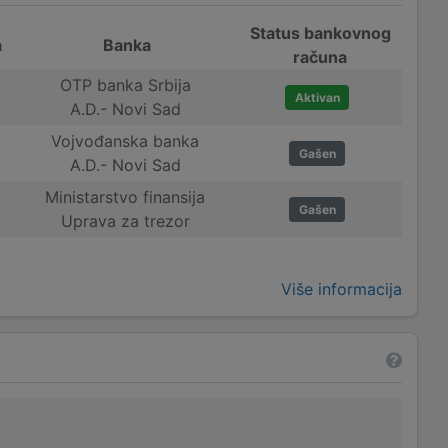
Status bankovnog
a
Banka
računa
OTP banka Srbija
Aktivan
A.D.- Novi Sad
Vojvođanska banka
Gašen
A.D.- Novi Sad
Ministarstvo finansija
Gašen
Uprava za trezor
Više informacija