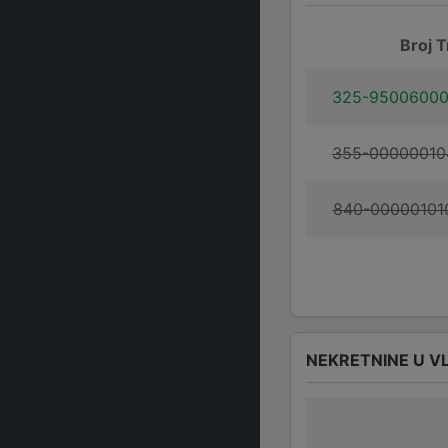
Broj T
325-95006000
355-00000010
840-00000101
NEKRETNINE U V