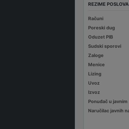
REZIME POSLOV
Računi
Poreski dug
Oduzet PIB
Sudski sporovi
Zaloge
Menice
Lizing
Uvoz
Izvoz
Ponuđač u javnim
Naručilac javnih n