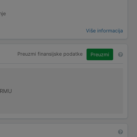
nje
Više informacija
Preuzmi finansijske podatke
Preuzmi
IRMU