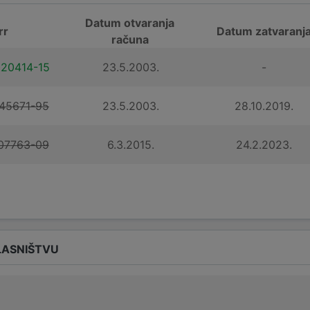
Datum otvaranja
rr
Datum zatvaranj
računa
20414-15
23.5.2003.
-
45671-95
23.5.2003.
28.10.2019.
07763-09
6.3.2015.
24.2.2023.
LASNIŠTVU