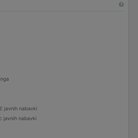
inga
č javnih nabavki
c javnih nabavki