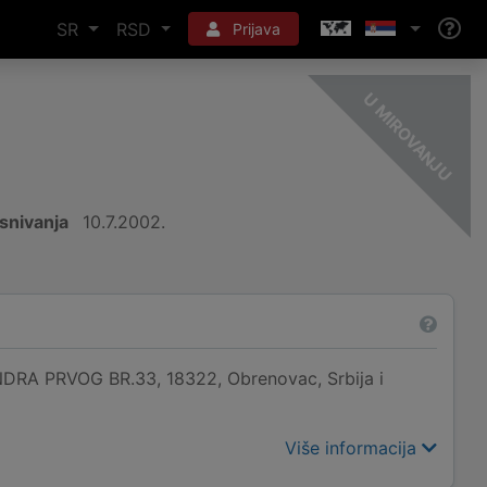
SR
RSD
Prijava
-
U
snivanja
10.7.2002.
DRA PRVOG BR.33, 18322, Obrenovac, Srbija i
Više informacija