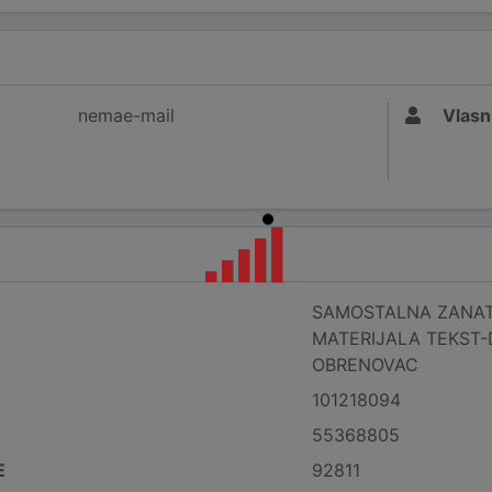
nemae-mail
Vlasn
SAMOSTALNA ZANAT
MATERIJALA TEKST-
OBRENOVAC
101218094
55368805
E
92811