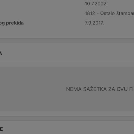
10.7.2002.
1812 - Ostalo štampa
g prekida
7.9.2017.
A
NEMA SAŽETKA ZA OVU F
DE