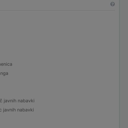
menica
inga
č javnih nabavki
c javnih nabavki