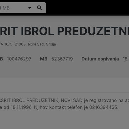
RIT IBROL PREDUZETNI
A 16/C
,
21000
,
Novi Sad
,
Srbija
IB
100476297
MB
52367719
Datum osnivanja
18.
 ASRIT IBROL PREDUZETNIK, NOVI SAD je registrovano na 
je od 18.11.1996. Njihov kontakt telefon je 0216394465.