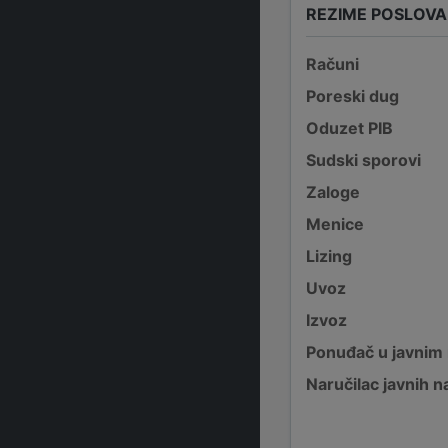
REZIME POSLOV
Računi
Poreski dug
Oduzet PIB
Sudski sporovi
Zaloge
Menice
Lizing
Uvoz
Izvoz
Ponuđač u javnim
Naručilac javnih n