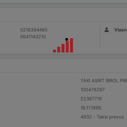
0216394465
Vlasn
0641143210
TAXI ASRIT IBROL P
100476297
52367719
18.11.1996.
4932 - Taksi prevoz