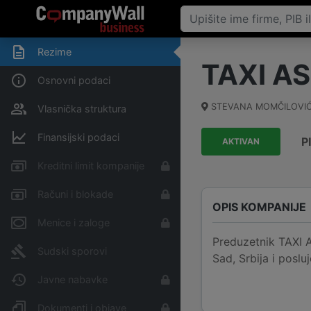
Rezime
TAXI AS
Osnovni podaci
STEVANA MOMČILOVIĆ
Vlasnička struktura
Finansijski podaci
P
AKTIVAN
Kreditni limit kompanije
Računi i blokade
OPIS KOMPANIJE
Menice i zaloge
Preduzetnik TAXI
Sudski sporovi
Sad, Srbija i poslu
Javne nabavke
Dokumenti i objave