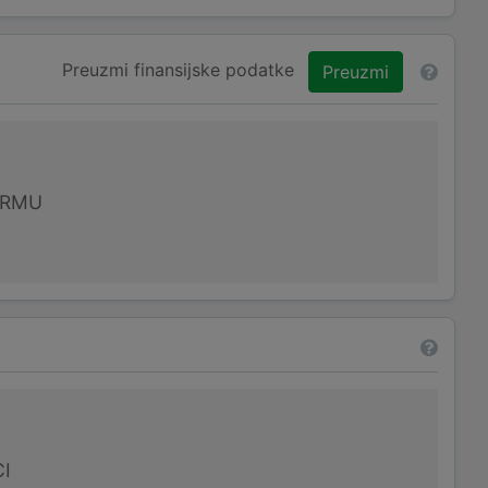
Preuzmi finansijske podatke
Preuzmi
IRMU
I