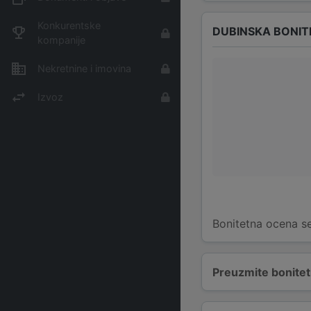
Konkurentske
DUBINSKA BONIT
kompanije
Nekretnine i imovina
Izvoz
Bonitetna ocena se
Preuzmite bonitetn