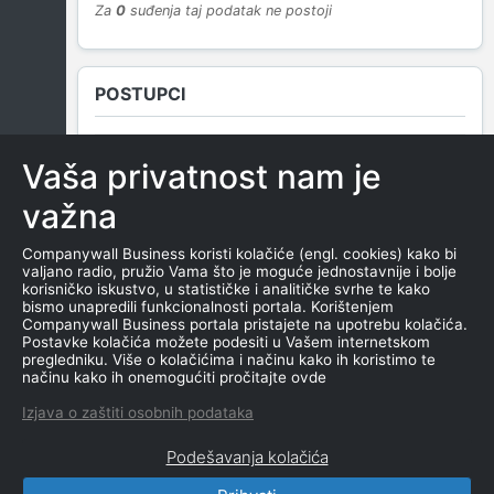
Za
0
suđenja taj podatak ne postoji
POSTUPCI
Vaša privatnost nam je
NEMA SUDSKIH OBJAVA
važna
Companywall Business koristi kolačiće (engl. cookies) kako bi
valjano radio, pružio Vama što je moguće jednostavnije i bolje
ROČIŠTA
korisničko iskustvo, u statističke i analitičke svrhe te kako
bismo unapredili funkcionalnosti portala. Korištenjem
Companywall Business portala pristajete na upotrebu kolačića.
Postavke kolačića možete podesiti u Vašem internetskom
pregledniku. Više o kolačićima i načinu kako ih koristimo te
NEMA SUDSKIH OBJAVA
načinu kako ih onemogućiti pročitajte ovde
Izjava o zaštiti osobnih podataka
Podešavanja kolačića
CompanyWall Business © 2026
|
Kontakt
|
Uslovi