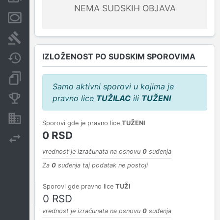
NEMA SUDSKIH OBJAVA
Menice i zaloge
Sudski sporovi
IZLOŽENOST PO SUDSKIM SPOROVIMA
Javne nabavke
Dokumenti i objave
Samo aktivni sporovi u kojima je
pravno lice
TUŽILAC
ili
TUŽENI
Konkurentske kompanije
Nekretnine i imovina
Sporovi gde je pravno lice
TUŽENI
0 RSD
Izvoz
vrednost je izračunata na osnovu
0
suđenja
Za
0
suđenja taj podatak ne postoji
Sporovi gde pravno lice
TUŽI
0 RSD
vrednost je izračunata na osnovu
0
suđenja