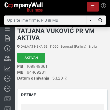
TATJANA VUKOVIĆ PR VM
AKTIVA
Rezime
DALMATINSKA 63
,
11060
,
Beograd (Palilula)
,
Srbija
Osnovni podaci
AKTIVAN
Vlasnička struktura
PIB
109848661
Finansijski podaci
MB
64469231
Datum osnivanja
5.1.2017.
Sertifikat bonitetne izvrsnosti
Dubinska bonitetna ocena
REZIME
Kreditni limit kompanije
Računi i blokade