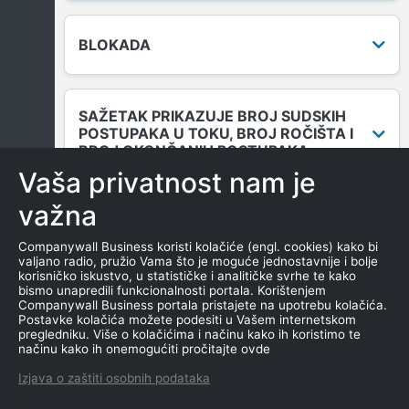
BLOKADA
SAŽETAK PRIKAZUJE BROJ SUDSKIH
POSTUPAKA U TOKU, BROJ ROČIŠTA I
BROJ OKONČANIH POSTUPAKA.
Vaša privatnost nam je
važna
DUGOVANJA
Companywall Business koristi kolačiće (engl. cookies) kako bi
valjano radio, pružio Vama što je moguće jednostavnije i bolje
korisničko iskustvo, u statističke i analitičke svrhe te kako
bismo unapredili funkcionalnosti portala. Korištenjem
MENICE I ZALOGE
Companywall Business portala pristajete na upotrebu kolačića.
Postavke kolačića možete podesiti u Vašem internetskom
pregledniku. Više o kolačićima i načinu kako ih koristimo te
načinu kako ih onemogućiti pročitajte ovde
NEKRETNINE U VLASNIŠTVU
Izjava o zaštiti osobnih podataka