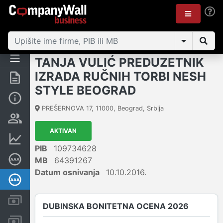
TANJA VULIĆ PREDUZETNIK
IZRADA RUČNIH TORBI NESH
Rezime
STYLE BEOGRAD
Osnovni podaci
PREŠERNOVA 17
,
11000
,
Beograd
,
Srbija
Vlasnička struktura
AKTIVAN
Finansijski podaci
PIB
109734628
Sertifikat bonitetne izvrsnosti
MB
64391267
Datum osnivanja
10.10.2016.
Dubinska bonitetna ocena
Kreditni limit kompanije
DUBINSKA BONITETNA OCENA 2026
Računi i blokade