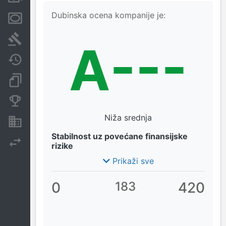
Dubinska ocena kompanije je:
Menice i zaloge
Sudski sporovi
A---
Javne nabavke
Dokumenti i objave
Konkurentske kompanije
Niža srednja
Nekretnine i imovina
Stabilnost uz povećane finansijske
Izvoz
rizike
Prikaži sve
0
183
420