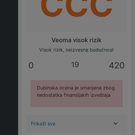
CCC
Veoma visok rizik
Visok rizik, neizvesna budućnost
0
19
420
Dubinska ocena je smanjena zbog
nedostatka finansijskih izveštaja
Prikaži sve