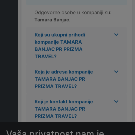
Odgovorne osobe u kompaniji su:
Tamara Banjac
.
Koji su ukupni prihodi
kompanije
TAMARA
BANJAC PR PRIZMA
TRAVEL
?
Koja je adresa kompanije
TAMARA BANJAC PR
PRIZMA TRAVEL
?
Koji je kontakt kompanije
TAMARA BANJAC PR
PRIZMA TRAVEL
?
Vaša privatnost nam je
Koliko ima zaposlenih