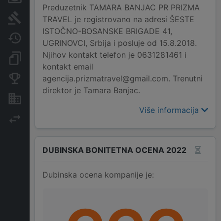
Preduzetnik TAMARA BANJAC PR PRIZMA
Sudski sporovi
TRAVEL je registrovano na adresi ŠESTE
ISTOČNO-BOSANSKE BRIGADE 41,
Javne nabavke
UGRINOVCI, Srbija i posluje od 15.8.2018.
Njihov kontakt telefon je 0631281461 i
Dokumenti i objave
kontakt email
agencija.prizmatravel@gmail.com. Trenutni
Konkurentske kompanije
direktor je Tamara Banjac.
Nekretnine i imovina
Više informacija
Izvoz
DUBINSKA BONITETNA OCENA 2022
Dubinska ocena kompanije je: