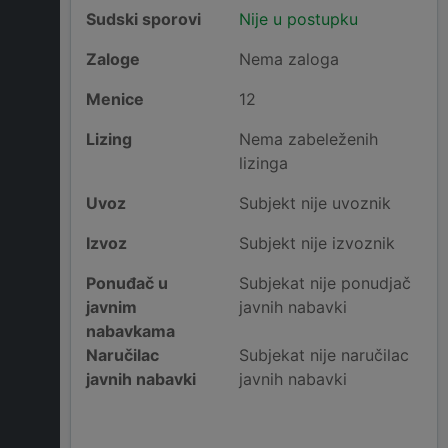
Sudski sporovi
Nije u postupku
Zaloge
Nema zaloga
Menice
12
Lizing
Nema zabeleženih
lizinga
Uvoz
Subjekt nije uvoznik
Izvoz
Subjekt nije izvoznik
Ponuđač u
Subjekat nije ponudjač
javnim
javnih nabavki
nabavkama
Naručilac
Subjekat nije naručilac
javnih nabavki
javnih nabavki