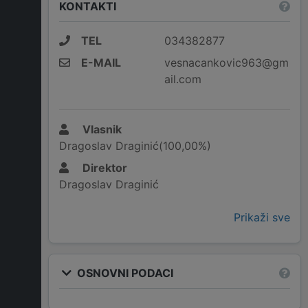
KONTAKTI
TEL
034382877
E-MAIL
vesnacankovic963@gm
ail.com
Vlasnik
Dragoslav Draginić(100,00%)
Direktor
Dragoslav Draginić
Prikaži sve
OSNOVNI PODACI