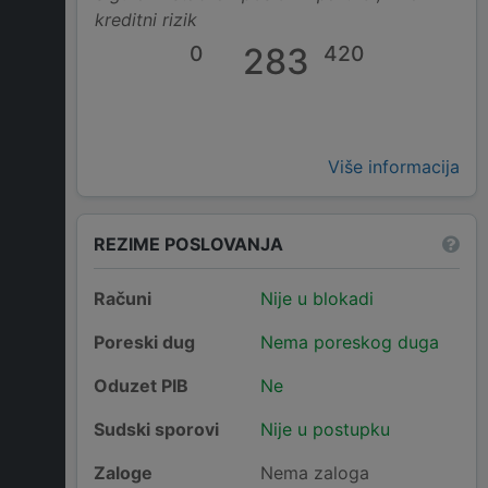
kreditni rizik
0
283
420
Više informacija
REZIME POSLOVANJA
Računi
Nije u blokadi
Poreski dug
Nema poreskog duga
Oduzet PIB
Ne
Sudski sporovi
Nije u postupku
Zaloge
Nema zaloga