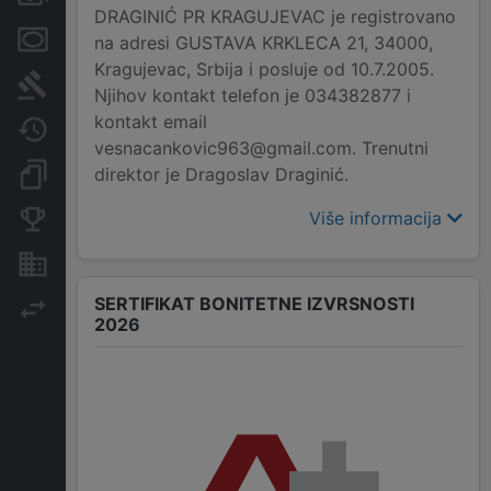
DRAGINIĆ PR KRAGUJEVAC je registrovano
Menice i zaloge
na adresi GUSTAVA KRKLECA 21, 34000,
Kragujevac, Srbija i posluje od 10.7.2005.
Sudski sporovi
Njihov kontakt telefon je 034382877 i
kontakt email
Javne nabavke
vesnacankovic963@gmail.com. Trenutni
direktor je Dragoslav Draginić.
Dokumenti i objave
Više informacija
Konkurentske kompanije
Nekretnine i imovina
SERTIFIKAT BONITETNE IZVRSNOSTI
Izvoz
2026