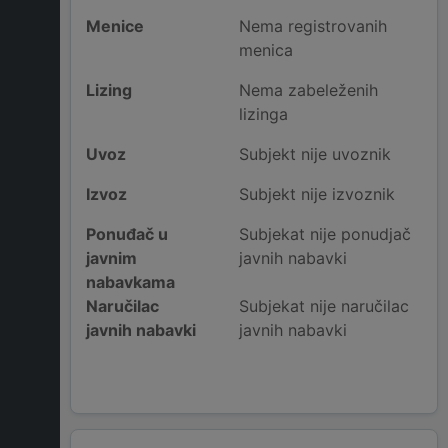
Menice
Nema registrovanih
menica
Lizing
Nema zabeleženih
lizinga
Uvoz
Subjekt nije uvoznik
Izvoz
Subjekt nije izvoznik
Ponuđač u
Subjekat nije ponudjač
javnim
javnih nabavki
nabavkama
Naručilac
Subjekat nije naručilac
javnih nabavki
javnih nabavki