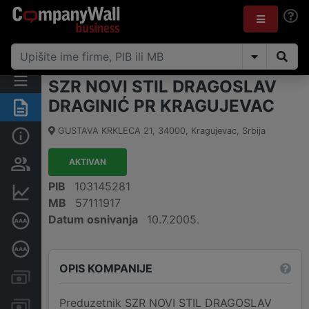
SZR NOVI STIL DRAGOSLAV
DRAGINIĆ PR KRAGUJEVAC
Rezime
GUSTAVA KRKLECA 21
,
34000
,
Kragujevac
,
Srbija
Osnovni podaci
AKTIVAN
Vlasnička struktura
PIB
103145281
Finansijski podaci
MB
57111917
Datum osnivanja
10.7.2005.
Sertifikat bonitetne izvrsnosti
Dubinska bonitetna ocena
OPIS KOMPANIJE
Kreditni limit kompanije
Preduzetnik SZR NOVI STIL DRAGOSLAV
Računi i blokade