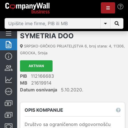
SYMETRIA DOO
Rezime
SRPSKO-GRČKOG PRIJATELjSTVA 6, broj stana: 4
,
11306
,
GROCKA
,
Srbija
Osnovni podaci
AKTIVAN
Vlasnička struktura
PIB
112166683
Finansijski podaci
MB
21619914
Datum osnivanja
5.10.2020.
Dubinska bonitetna ocena
Kreditni limit kompanije
OPIS KOMPANIJE
Računi i blokade
Društvo sa ograničenom odgovornošću
Menice i zaloge