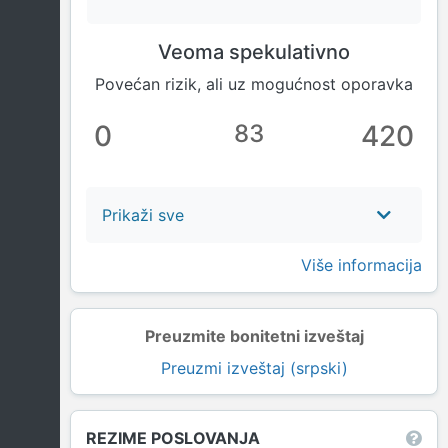
Veoma spekulativno
Povećan rizik, ali uz mogućnost oporavka
0
83
420
Prikaži sve
Više informacija
Preuzmite bonitetni izveštaj
Preuzmi izveštaj (srpski)
REZIME POSLOVANJA