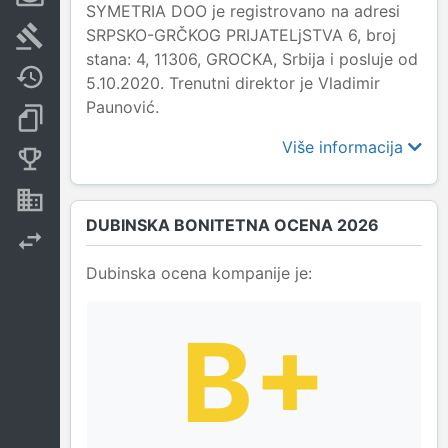
SYMETRIA DOO je registrovano na adresi
SRPSKO-GRČKOG PRIJATELjSTVA 6, broj
Sudski sporovi
stana: 4, 11306, GROCKA, Srbija i posluje od
Javne nabavke
5.10.2020. Trenutni direktor je Vladimir
Paunović.
Dokumenti i objave
Više informacija
Konkurentske kompanije
Nekretnine i imovina
DUBINSKA BONITETNA OCENA 2026
Izvoz
Dubinska ocena kompanije je:
B+