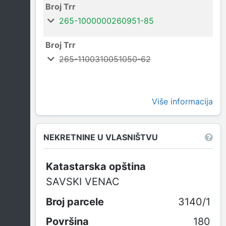
Broj Trr
265-1000000260951-85
Broj Trr
265-1100310051050-62
Više informacija
NEKRETNINE U VLASNIŠTVU
Katastarska opština
SAVSKI VENAC
3140/1
180