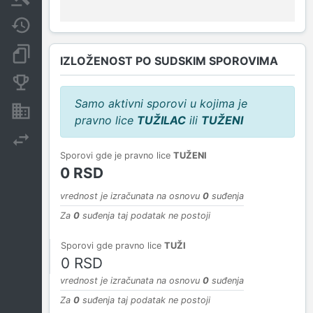
Javne nabavke
Dokumenti i objave
IZLOŽENOST PO SUDSKIM SPOROVIMA
Konkurentske kompanije
Samo aktivni sporovi u kojima je
Nekretnine i imovina
pravno lice
TUŽILAC
ili
TUŽENI
Izvoz
Sporovi gde je pravno lice
TUŽENI
0 RSD
vrednost je izračunata na osnovu
0
suđenja
Za
0
suđenja taj podatak ne postoji
Sporovi gde pravno lice
TUŽI
0 RSD
vrednost je izračunata na osnovu
0
suđenja
Za
0
suđenja taj podatak ne postoji