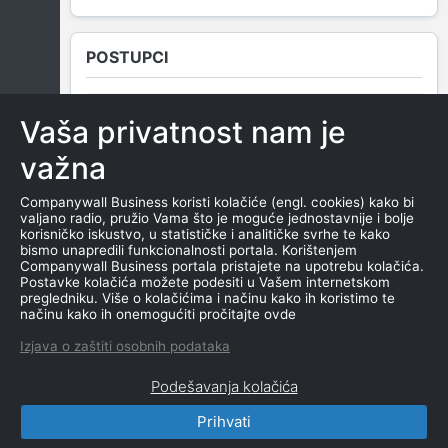
POSTUPCI
Vaša privatnost nam je
NEMA SUDSKIH OBJAVA
važna
Companywall Business koristi kolačiće (engl. cookies) kako bi
valjano radio, pružio Vama što je moguće jednostavnije i bolje
ROČIŠTA
korisničko iskustvo, u statističke i analitičke svrhe te kako
bismo unapredili funkcionalnosti portala. Korištenjem
Companywall Business portala pristajete na upotrebu kolačića.
Postavke kolačića možete podesiti u Vašem internetskom
pregledniku. Više o kolačićima i načinu kako ih koristimo te
NEMA SUDSKIH OBJAVA
načinu kako ih onemogućiti pročitajte ovde
Izjava o zaštiti osobnih podataka
Podešavanja kolačića
Prihvati
CompanyWall Business © 2026
|
Kontakt
|
Uslovi
korišćenja
|
Izjava o privatnosti