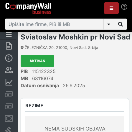
Sviatoslav Moshkin pr Novi Sad
Rezime
ŽELEZNIČKA 20
,
21000
,
Novi Sad
,
Srbija
Osnovni podaci
AKTIVAN
Vlasnička struktura
PIB
115122325
MB
68116074
Finansijski podaci
Datum osnivanja
26.6.2025.
Kreditni limit kompanije
REZIME
Računi i blokade
Menice i zaloge
NEMA SUDSKIH OBJAVA
Sudski sporovi