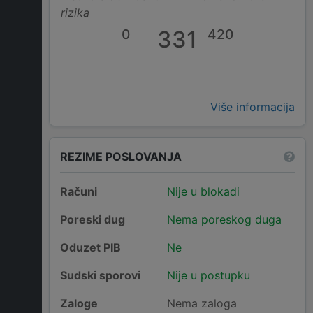
rizika
0
331
420
Više informacija
REZIME POSLOVANJA
Računi
Nije u blokadi
Poreski dug
Nema poreskog duga
Oduzet PIB
Ne
Sudski sporovi
Nije u postupku
Zaloge
Nema zaloga