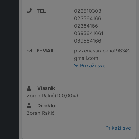
TEL
023510303
023564166
02364166
0695641661
069564166
E-MAIL
pizzeriasaracena1963@
gmail.com
Prikaži sve
Vlasnik
Zoran Rakić(100,00%)
Direktor
Zoran Rakić
Prikaži sve