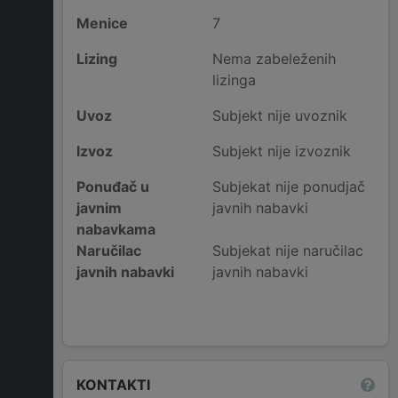
Menice
7
Lizing
Nema zabeleženih
lizinga
Uvoz
Subjekt nije uvoznik
Izvoz
Subjekt nije izvoznik
Ponuđač u
Subjekat nije ponudjač
javnim
javnih nabavki
nabavkama
Naručilac
Subjekat nije naručilac
javnih nabavki
javnih nabavki
KONTAKTI