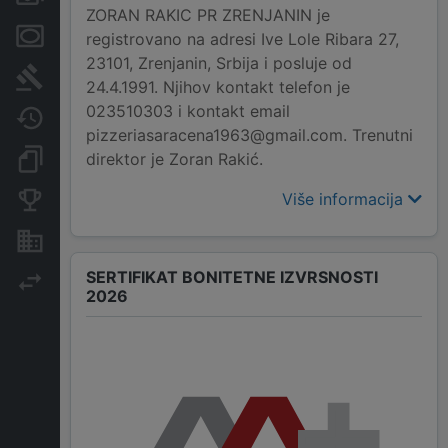
ZORAN RAKIC PR ZRENJANIN je
Menice i zaloge
registrovano na adresi Ive Lole Ribara 27,
23101, Zrenjanin, Srbija i posluje od
Sudski sporovi
24.4.1991. Njihov kontakt telefon je
023510303 i kontakt email
Javne nabavke
pizzeriasaracena1963@gmail.com. Trenutni
direktor je Zoran Rakić.
Dokumenti i objave
Više informacija
Konkurentske kompanije
Nekretnine i imovina
SERTIFIKAT BONITETNE IZVRSNOSTI
Izvoz
2026