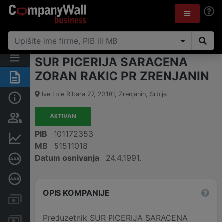
SUR PICERIJA SARACENA
ZORAN RAKIC PR ZRENJANIN
Rezime
Ive Lole Ribara 27
,
23101
,
Zrenjanin
,
Srbija
Osnovni podaci
AKTIVAN
Vlasnička struktura
PIB
101172353
Finansijski podaci
MB
51511018
Datum osnivanja
24.4.1991.
Sertifikat bonitetne izvrsnosti
Dubinska bonitetna ocena
OPIS KOMPANIJE
Kreditni limit kompanije
Preduzetnik SUR PICERIJA SARACENA
Računi i blokade