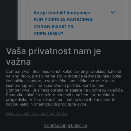
Koji je kontakt kompanije
SUR PICERIJA SARACENA
ZORAN RAKIC PR
ZRENJANIN
?
Vaša privatnost nam je
Koliko ima zaposlenih
kompanija
SUR PICERIJA
važna
SARACENA ZORAN RAKIC
PR ZRENJANIN
?
Companywall Business koristi kolačiće (engl. cookies) kako bi
valjano radio, pružio Vama što je moguće jednostavnije i bolje
korisničko iskustvo, u statističke i analitičke svrhe te kako
Koji je datum osnivanja
bismo unapredili funkcionalnosti portala. Korištenjem
Companywall Business portala pristajete na upotrebu kolačića.
kompanije
SUR PICERIJA
Postavke kolačića možete podesiti u Vašem internetskom
SARACENA ZORAN RAKIC
pregledniku. Više o kolačićima i načinu kako ih koristimo te
načinu kako ih onemogućiti pročitajte ovde
PR ZRENJANIN
?
Izjava o zaštiti osobnih podataka
Podešavanja kolačića