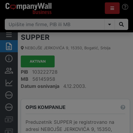
SUPPER
Rezime
NEBOJŠE JERKOVIĆA 9
,
15350
,
Bogatić
,
Srbija
Osnovni podaci
AKTIVAN
Vlasnička struktura
PIB
103222728
MB
56145958
Finansijski podaci
Datum osnivanja
4.12.2003.
Sertifikat bonitetne izvrsnosti
OPIS KOMPANIJE
Dubinska bonitetna ocena
Kreditni limit kompanije
Preduzetnik SUPPER je registrovano na
adresi NEBOJŠE JERKOVIĆA 9, 15350,
Računi i blokade