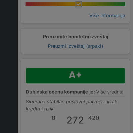
Više informacija
Preuzmite bonitetni izveštaj
Preuzmi izveštaj (srpski)
A+
Dubinska ocena kompanije je:
Više srednja
Siguran i stabilan poslovni partner, nizak
kreditni rizik
0
272
420