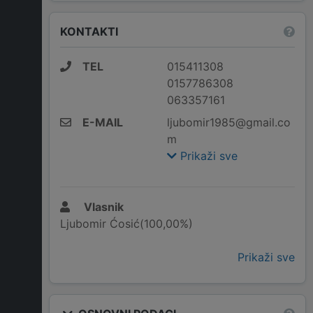
KONTAKTI
TEL
015411308
0157786308
063357161
E-MAIL
ljubomir1985@gmail.co
m
Prikaži sve
Vlasnik
Ljubomir Ćosić(100,00%)
Prikaži sve