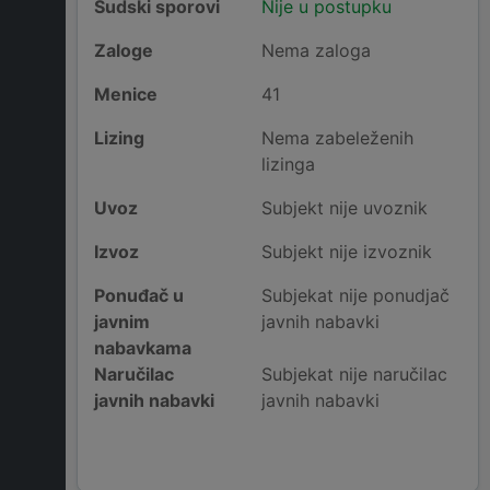
Sudski sporovi
Nije u postupku
Zaloge
Nema zaloga
Menice
41
Lizing
Nema zabeleženih
lizinga
Uvoz
Subjekt nije uvoznik
Izvoz
Subjekt nije izvoznik
Ponuđač u
Subjekat nije ponudjač
javnim
javnih nabavki
nabavkama
Naručilac
Subjekat nije naručilac
javnih nabavki
javnih nabavki