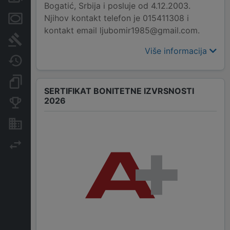
Bogatić, Srbija i posluje od 4.12.2003.
Njihov kontakt telefon je 015411308 i
Menice i zaloge
kontakt email ljubomir1985@gmail.com.
Sudski sporovi
Više informacija
Javne nabavke
Dokumenti i objave
SERTIFIKAT BONITETNE IZVRSNOSTI
2026
Konkurentske kompanije
Nekretnine i imovina
Izvoz