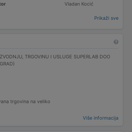
tor
Vladan Kocić
Prikaži sve
ZVODNJU, TRGOVINU I USLUGE SUPERLAB DOO
OGRAD)
ana trgovina na veliko
Više informacija