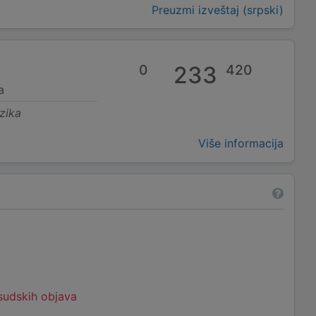
Preuzmi izveštaj (srpski)
0
233
420
a
zika
Više informacija
 sudskih objava