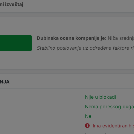
i izveštaj
Dubinska ocena kompanije je:
Niža srednj
-
Stabilno poslovanje uz određene faktore ri
ANJA
Nije u blokadi
Nema poreskog duga
Ne
Ima evidentiranih