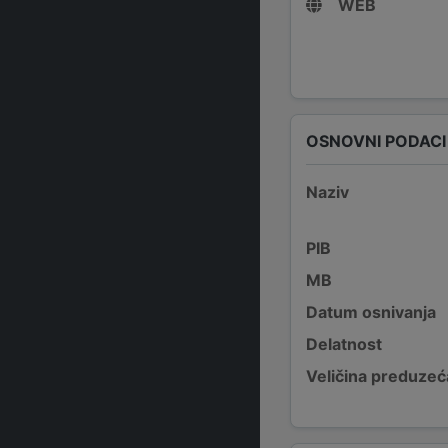
WEB
OSNOVNI PODACI
Naziv
PIB
MB
Datum osnivanja
Delatnost
Veličina preduzeć