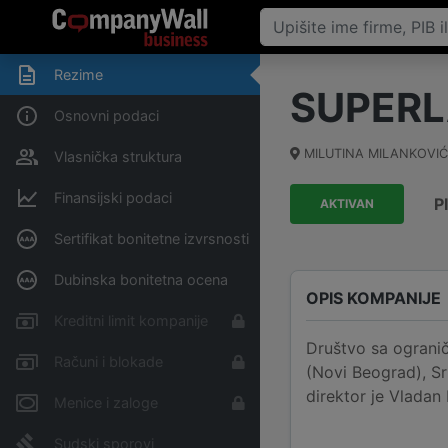
Rezime
SUPERL
Osnovni podaci
MILUTINA MILANKOVIĆ
Vlasnička struktura
Finansijski podaci
P
AKTIVAN
Sertifikat bonitetne izvrsnosti
Dubinska bonitetna ocena
OPIS KOMPANIJE
Kreditni limit kompanije
Društvo sa ogran
Računi i blokade
(Novi Beograd), Sr
direktor je Vladan 
Menice i zaloge
Sudski sporovi