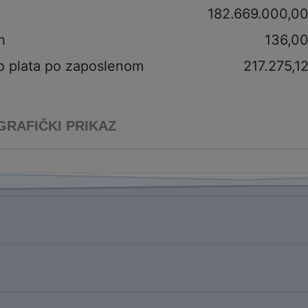
182.669.000,0
h
136,0
o plata po zaposlenom
217.275,1
GRAFIČKI PRIKAZ