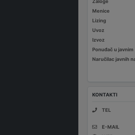
Zaloge
Menice
Lizing
Uvoz
Izvoz
Ponuđač u javnim
Naručilac javnih n
KONTAKTI
TEL
E-MAIL