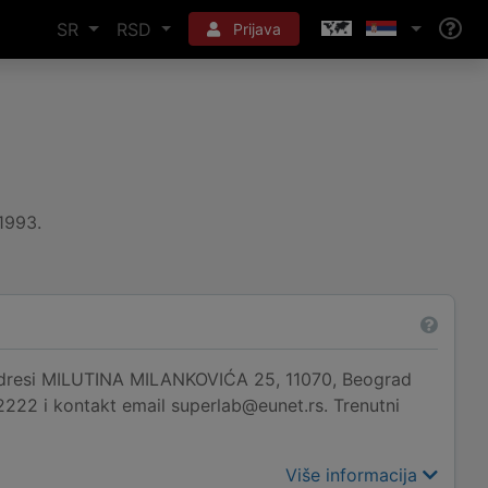
SR
RSD
Prijava
.1993.
dresi MILUTINA MILANKOVIĆA 25, 11070, Beograd
22222 i kontakt email superlab@eunet.rs. Trenutni
Više informacija