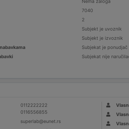
Nema zaloga
7040
2
Subjekt je uvoznik
Subjekt je izvoznik
 nabavkama
Subjekat je ponudjač 
abavki
Subjekat nije naručila
0112222222
Vlasn
0116556855
Vlasn
superlab@eunet.rs
Vlasn