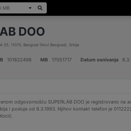
AB DOO
A 25
,
11070
,
Beograd (Novi Beograd)
,
Srbija
IB
101822498
MB
17051717
Datum osnivanja
8.3
ičenom odgovornošću SUPERLAB DOO je registrovano na a
bija i posluje od 8.3.1993. Njihov kontakt telefon je 01122
Kocić.