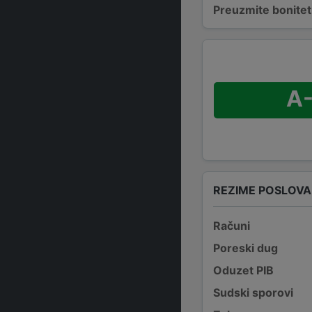
Preuzmite bonitetn
A
REZIME POSLOV
Računi
Poreski dug
Oduzet PIB
Sudski sporovi