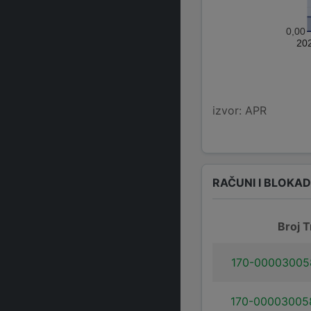
0,00
20
izvor: APR
RAČUNI I BLOKA
Broj T
170-00003005
170-00003005