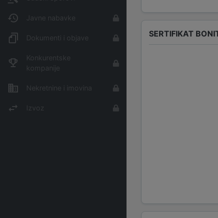
Javne nabavke
SERTIFIKAT BONI
Dokumenti i objave
Konkurentske
kompanije
Nekretnine i imovina
Izvoz