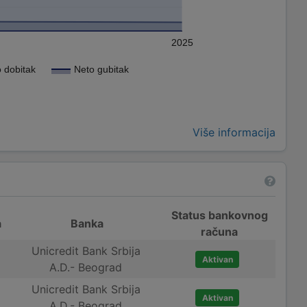
2025
 dobitak
Neto gubitak
Više informacija
Status bankovnog
a
Banka
računa
Unicredit Bank Srbija
Aktivan
A.D.- Beograd
Unicredit Bank Srbija
Aktivan
A.D.- Beograd