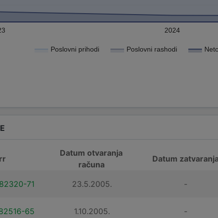
23
2024
Poslovni prihodi
Poslovni rashodi
Neto
DE
Datum otvaranja
rr
Datum zatvaranj
računa
82320-71
23.5.2005.
-
82516-65
1.10.2005.
-