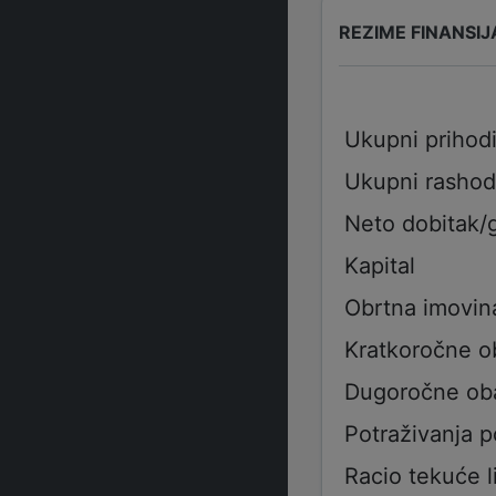
REZIME FINANSIJ
Ukupni prihod
Ukupni rashod
Neto dobitak/
Kapital
Obrtna imovin
Kratkoročne 
Dugoročne ob
Potraživanja 
Racio tekuće l