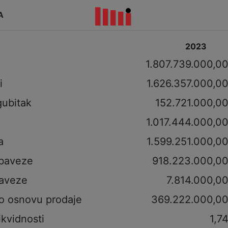
A
2023
i
1.807.739.000,0
i
1.626.357.000,0
gubitak
152.721.000,0
1.017.444.000,0
a
1.599.251.000,0
obaveze
918.223.000,0
aveze
7.814.000,0
po osnovu prodaje
369.222.000,0
ikvidnosti
1,7