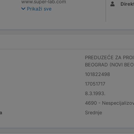
www.super-lab.com
Direk
Prikaži sve
PREDUZEĆE ZA PROI
BEOGRAD (NOVI BE
101822498
17051717
8.3.1993.
4690 - Nespecijalizov
a
Srednje