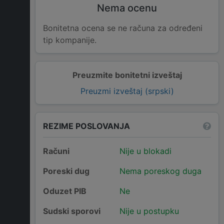
Nema ocenu
Bonitetna ocena se ne računa za određeni
tip kompanije.
Preuzmite bonitetni izveštaj
Preuzmi izveštaj (srpski)
REZIME POSLOVANJA
Računi
Nije u blokadi
Poreski dug
Nema poreskog duga
Oduzet PIB
Ne
Sudski sporovi
Nije u postupku