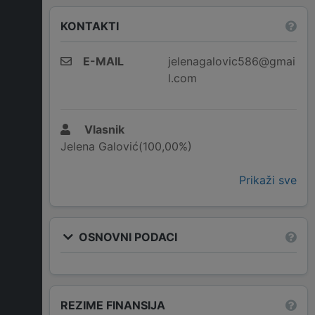
KONTAKTI
E-MAIL
jelenagalovic586@gmai
l.com
Vlasnik
Jelena Galović(100,00%)
Prikaži sve
OSNOVNI PODACI
REZIME FINANSIJA