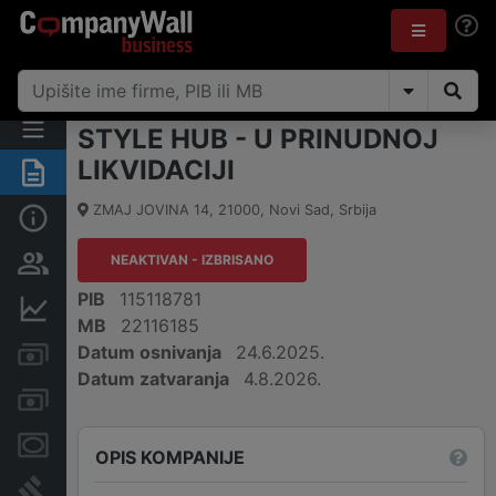
STYLE HUB - U PRINUDNOJ
LIKVIDACIJI
Rezime
ZMAJ JOVINA 14
,
21000
,
Novi Sad
,
Srbija
Osnovni podaci
NEAKTIVAN - IZBRISANO
Vlasnička struktura
PIB
115118781
Finansijski podaci
MB
22116185
Datum osnivanja
24.6.2025.
Kreditni limit kompanije
Datum zatvaranja
4.8.2026.
Računi i blokade
Menice i zaloge
OPIS KOMPANIJE
Sudski sporovi