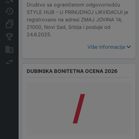
Društvo sa ograničenom odgovornošću
Javne nabavke
STYLE HUB - U PRINUDNOJ LIKVIDACIJI je
registrovano na adresi ZMAJ JOVINA 14,
Dokumenti i objave
21000, Novi Sad, Srbija i posluje od
24.6.2025.
Konkurentske kompanije
Više informacija
Nekretnine i imovina
Izvoz
DUBINSKA BONITETNA OCENA 2026
/