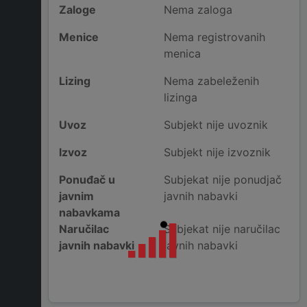
Zaloge
Nema zaloga
Menice
Nema registrovanih
menica
Lizing
Nema zabeleženih
lizinga
Uvoz
Subjekt nije uvoznik
Izvoz
Subjekt nije izvoznik
Ponuđač u
Subjekat nije ponudjač
javnim
javnih nabavki
nabavkama
Naručilac
Subjekat nije naručilac
javnih nabavki
javnih nabavki