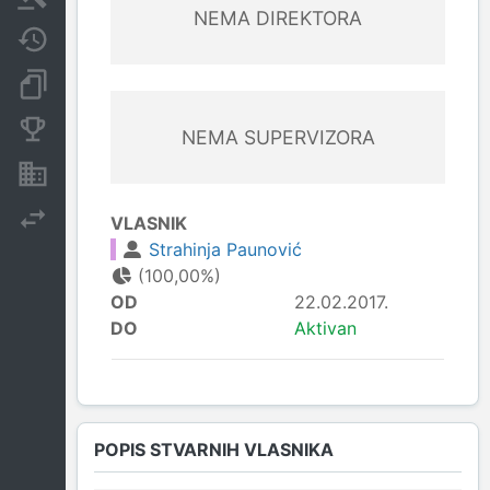
NEMA DIREKTORA
Javne nabavke
Dokumenti i objave
Konkurentske kompanije
NEMA SUPERVIZORA
Nekretnine i imovina
Izvoz
VLASNIK
Strahinja Paunović
(100,00%)
OD
22.02.2017.
DO
Aktivan
POPIS STVARNIH VLASNIKA