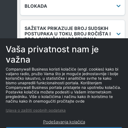
BLOKADA
SAŽETAK PRIKAZUJE BROJ SUDSKIH
POSTUPAKA U TOKU, BROJ ROČIŠTA I
BROJ OKONČANIH POSTUPAKA.
Vaša privatnost nam je
važna
DUGOVANJA
Companywall Business koristi kolačiće (engl. cookies) kako bi
valjano radio, pružio Vama što je moguće jednostavnije i bolje
korisničko iskustvo, u statističke i analitičke svrhe te kako
bismo unapredili funkcionalnosti portala. Korištenjem
MENICE I ZALOGE
Companywall Business portala pristajete na upotrebu kolačića.
Postavke kolačića možete podesiti u Vašem internetskom
pregledniku. Više o kolačićima i načinu kako ih koristimo te
načinu kako ih onemogućiti pročitajte ovde
NEKRETNINE U VLASNIŠTVU
Izjava o zaštiti osobnih podataka
Podešavanja kolačića