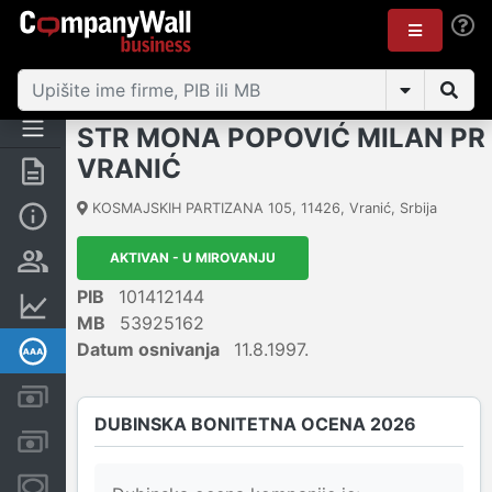
STR MONA POPOVIĆ MILAN PR
VRANIĆ
Rezime
KOSMAJSKIH PARTIZANA 105
,
11426
,
Vranić
,
Srbija
Osnovni podaci
AKTIVAN - U MIROVANJU
Vlasnička struktura
PIB
101412144
Finansijski podaci
MB
53925162
Datum osnivanja
11.8.1997.
Dubinska bonitetna ocena
Kreditni limit kompanije
DUBINSKA BONITETNA OCENA 2026
Računi i blokade
Menice i zaloge