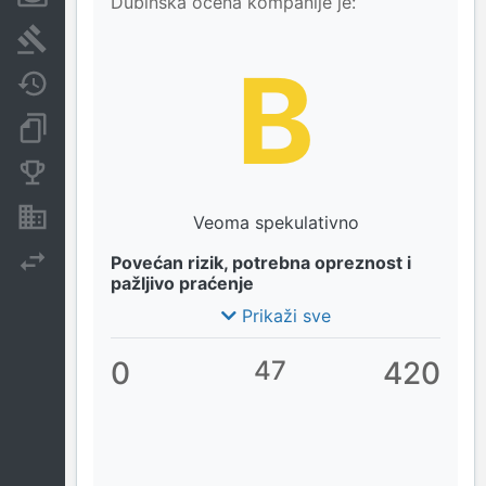
Dubinska ocena kompanije je:
Sudski sporovi
B
Javne nabavke
Dokumenti i objave
Konkurentske kompanije
Nekretnine i imovina
Veoma spekulativno
Izvoz
Povećan rizik, potrebna opreznost i
pažljivo praćenje
Prikaži sve
0
47
420