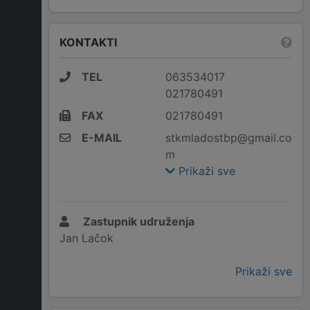
KONTAKTI
TEL
063534017
021780491
FAX
021780491
E-MAIL
stkmladostbp@gmail.co
m
Prikaži sve
Zastupnik udruženja
Jan Lačok
Prikaži sve