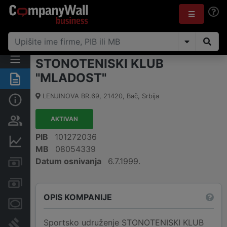
STONOTENISKI KLUB
"MLADOST"
Rezime
LENJINOVA BR.69
,
21420
,
Bač
,
Srbija
Osnovni podaci
AKTIVAN
Vlasnička struktura
PIB
101272036
Finansijski podaci
MB
08054339
Datum osnivanja
6.7.1999.
Kreditni limit kompanije
Računi i blokade
OPIS KOMPANIJE
Menice i zaloge
Sportsko udruženje STONOTENISKI KLUB
Sudski sporovi