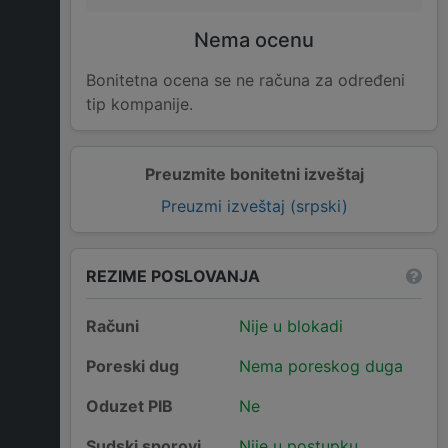
Nema ocenu
Bonitetna ocena se ne računa za određeni
tip kompanije.
Preuzmite bonitetni izveštaj
Preuzmi izveštaj (srpski)
REZIME POSLOVANJA
Računi
Nije u blokadi
Poreski dug
Nema poreskog duga
Oduzet PIB
Ne
Sudski sporovi
Nije u postupku