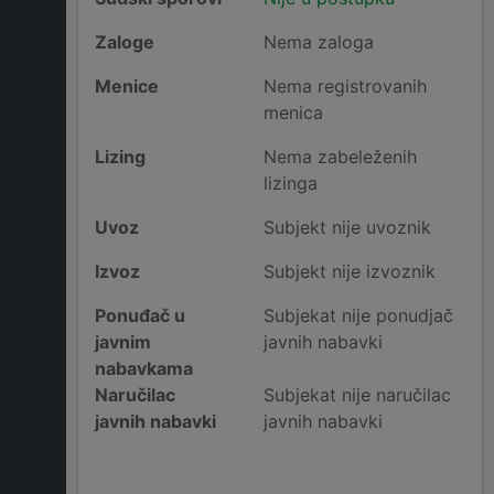
Zaloge
Nema zaloga
Menice
Nema registrovanih
menica
Lizing
Nema zabeleženih
lizinga
Uvoz
Subjekt nije uvoznik
Izvoz
Subjekt nije izvoznik
Ponuđač u
Subjekat nije ponudjač
javnim
javnih nabavki
nabavkama
Naručilac
Subjekat nije naručilac
javnih nabavki
javnih nabavki