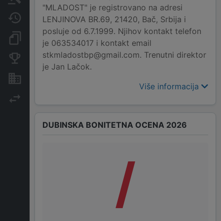
"MLADOST" je registrovano na adresi
Javne nabavke
LENJINOVA BR.69, 21420, Bač, Srbija i
posluje od 6.7.1999. Njihov kontakt telefon
Dokumenti i objave
je 063534017 i kontakt email
stkmladostbp@gmail.com. Trenutni direktor
Konkurentske kompanije
je Jan Lačok.
Nekretnine i imovina
Više informacija
Izvoz
DUBINSKA BONITETNA OCENA 2026
/